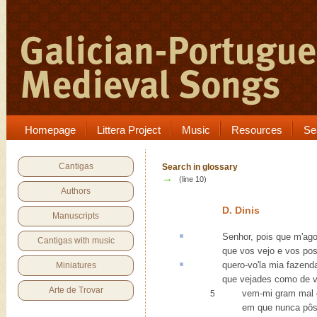
Homepage
Littera Project
Music
Resources
Se
Cantigas
Search in glossary
→
(line 10)
Authors
D. Dinis
Manuscripts
Senhor, pois que m'ag
Cantigas with music
que vos vejo e vos pos
quero-vo'la mia
fazend
Miniatures
que vejades como de v
Arte de Trovar
vem-mi gram mal de 
5
em que nunca pôs m