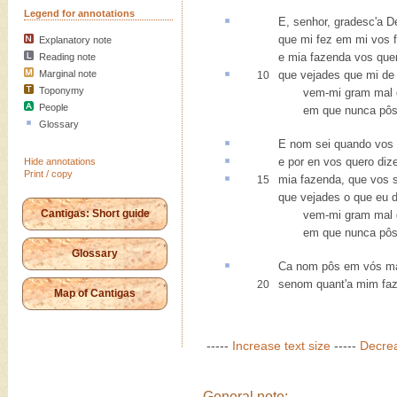
Legend for annotations
E, senhor,
gradesc
'a 
que mi fez em mi vos f
Explanatory note
e mia fazenda vos quer
Reading note
Marginal note
que vejades que mi d
10
Toponymy
vem-mi gram mal de 
People
em que nunca pôs m
Glossary
E nom sei quando vos
e
por en
vos quero dize
Hide annotations
Print / copy
mia fazenda, que vos 
15
que vejades o que eu d
Cantigas: Short guide
vem-mi gram mal de 
em que nunca pôs m
Glossary
Ca
nom pôs em vós ma
senom quant'a mim faz
20
Map of Cantigas
-----
Increase text size
-----
Decrea
General note: