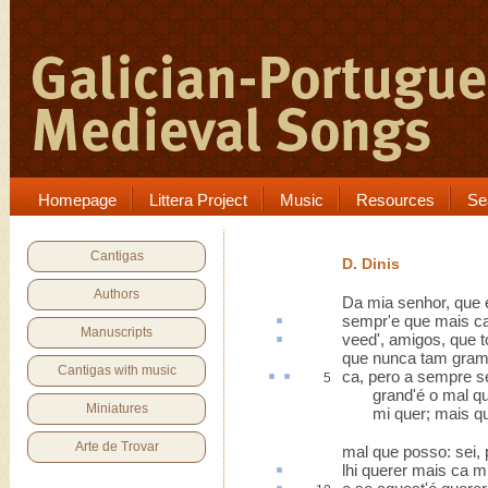
Homepage
Littera Project
Music
Resources
Se
Cantigas
D. Dinis
Authors
Da mia senhor, que 
sempr'e que
mais c
Manuscripts
veed', amigos, que
t
que nunca tam gram t
Cantigas with music
ca
,
pero
a sempre se
5
grand'é o mal qu
Miniatures
mi quer; mais que
Arte de Trovar
mal que posso: sei,
lhi querer
mais ca m