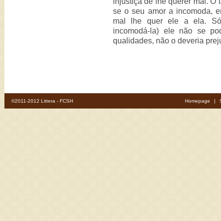
injustiça de lhe querer mal. O
se o seu amor a incomoda, en
mal lhe quer ele a ela. Só
incomodá-la) ele não se po
qualidades, não o deveria pre
©2011-2012 Littera - FCSH
Homepage
|