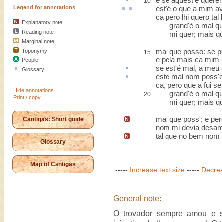
e se
aquest'
é querer
10
Legend for annotations
est
'é o que a mim
a
ca pero lhi quero ta
Explanatory note
grand'é o mal qu
Reading note
mi quer; mais que
Marginal note
mal que posso: se pe
Toponymy
15
e pela mais ca mim 
People
se est'é mal,
a meu 
Glossary
este mal nom poss'
ca, pero que a fui ser
Hide annotations
grand'é o mal qu
20
Print / copy
mi quer; mais que
mal que poss';
e per
Cantigas: Short guide
nom mi devia desam
tal que no bem nom 
Glossary
Map of Cantigas
-----
Increase text size
-----
Decrea
General note:
O trovador sempre amou e s