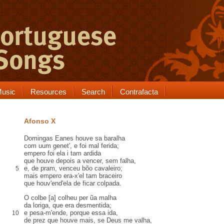
usic
Resources
Search
Contrafacta
Afonso X
Domingas Eanes
houve sa
baralha
com uum
genet
', e foi
mal
ferida;
empero
foi ela i tam
ardida
que houve depois a vencer,
sem falha
,
e,
de pram
, venceu bõo cavaleiro;
5
mais empero era-x'el tam
braceiro
que houv'
end
'ela de ficar
colpada
.
O
colbe
[a]
colheu
per ũa malha
da
loriga
, que era
desmentida
;
e pesa-m'ende, porque
essa ida
,
10
de
prez
que houve mais, se Deus me valha,