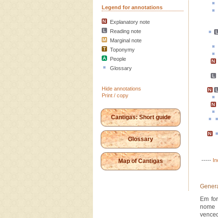
Legend for annotations
Explanatory note
Reading note
Marginal note
Toponymy
People
Glossary
Hide annotations
Print / copy
Cantigas: Short guide
Glossary
-----
In
Map of Cantigas
Genera
Em for
nome 
venced