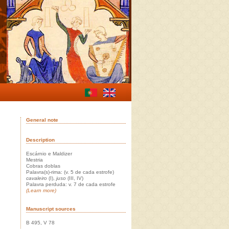
General note
Description
Escárnio e Maldizer
Mestria
Cobras doblas
Palavra(s)-rima: (v. 5 de cada estrofe)
cavaleiro
(I),
juso
(III, IV)
Palavra perduda: v. 7 de cada estrofe
(Learn more)
Manuscript sources
B 495, V 78