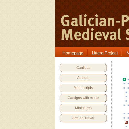
Homepage
Littera Project
M
Cantigas
Authors
Manuscripts
Cantigas with music
Miniatures
Arte de Trovar