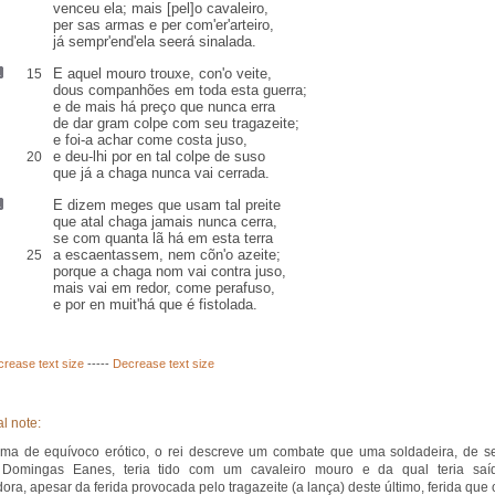
venceu ela;
mais
[pel]o cavaleiro,
per sas armas e per com'er'
arteiro
,
já sempr'end'ela seerá sinalada.
E aquel mouro trouxe,
con'o
veite
,
15
dous companhões em toda esta guerra;
e de mais há
preço
que nunca erra
de dar gram colpe com seu
tragazeite
;
e foi-a achar come costa juso
,
e deu-lhi por en tal colpe de suso
20
que já a chaga nunca vai
cerrada
.
E dizem meges que usam tal
preite
que
atal
chaga jamais nunca cerra,
se com quanta lã há em esta terra
a
escaentassem
, nem cõn'o azeite
;
25
porque a chaga nom vai
contra
juso
,
mais vai em redor, come perafuso,
e por en muit'há que é
fistolada
.
crease text size
-----
Decrease text size
l note:
ma de equívoco erótico, o rei descreve um combate que uma soldadeira, de s
Domingas Eanes, teria tido com um cavaleiro mouro e da qual teria saí
ora, apesar da ferida provocada pelo tragazeite (a lança) deste último, ferida que 