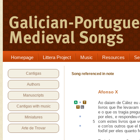
Homepage
Littera Project
Music
Resources
Se
Cantigas
Song referenced in note
Authors
Afonso X
Manuscripts
Ao
daiam
de
Cález
eu 
Cantigas with music
livros que lhe levavam
e o que os tragia pregu
por eles, e respondeu-m
Miniatures
com estes livros que v
5
e con'os outros que el
Arte de Trovar
fod'el per eles quanto f