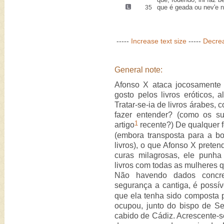
que é geada ou nev'e 
35
-----
Increase text size
-----
Decrea
General note:
Afonso X ataca jocosamente
gosto pelos livros eróticos, a
Tratar-se-ia de livros árabes,
fazer entender? (como os s
1
artigo
recente?) De qualquer 
(embora transposta para a bo
livros), o que Afonso X preten
curas milagrosas, ele punh
livros com todas as mulheres 
Não havendo dados concr
segurança a cantiga, é possí
que ela tenha sido composta p
ocupou, junto do bispo de Se
cabido de Cádiz. Acrescente-s