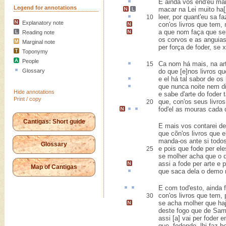
E ainda vos
end'
eu mai
Legend for annotations
macar na Lei muito ha[
leer
, por quant'eu sa
fa
10
Explanatory note
con'os
livros que tem,
a que nom faça que s
Reading note
os corvos e as anguia
Marginal note
per força de foder, se x
Toponymy
People
Ca
nom há mais, na art
15
Glossary
do que [e]nos livros qu
e el há tal
sabor
de os 
que nunca noite nem d
Hide annotations
e sabe d'arte do foder
Print / copy
que, con'os seus livros
20
fod'el as mouras
cada 
Cantigas: Short guide
E mais vos contarei d
que cõn'os livros que e
manda-os ante si todos
Glossary
e pois que fode per el
25
se molher acha que o 
assi a fode per arte e
p
Map of Cantigas
que saca dela o demo
E
com tod'esto
, ainda 
con'os livros que tem, 
30
se acha molher que haj
deste fogo que de Sam
assi [a] vai per foder e
que, fodendo, lhi faz 