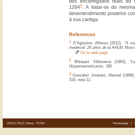
dos encarregados reais do 
3
1264
. A tratar-se da mesm
desentendimento posterior co
à sua cantiga.
References
1
D´Agostino, Alfonso (2012), "A vu
medieval. 25 años de la AHLM
, Murc
Go to web page
2
Márquez Villanueva (1983), “L
Hispanoamericanos
, 395 .
3
González Jiménez, Manuel (1999)
310, nota 11.
©2011-2012 Littera - FCSH
Homepage
|