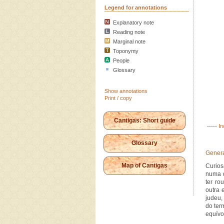
Legend for annotations
Explanatory note
Reading note
Marginal note
Toponymy
People
Glossary
Show annotations
Print / copy
Cantigas: Short guide
-----
In
Glossary
Genera
Map of Cantigas
Curios
numa q
ter ro
outra 
judeu,
do ter
equívo