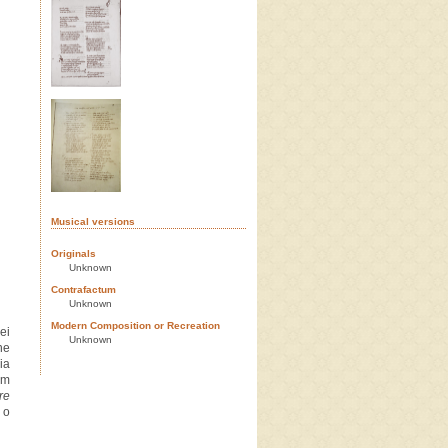
Musical versions
Originals
Unknown
Contrafactum
Unknown
Modern Composition or Recreation
ei
Unknown
he
ia
um
re
 o