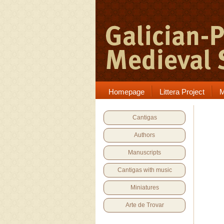
Homepage
Littera Project
M
Cantigas
Authors
Manuscripts
Cantigas with music
Miniatures
Arte de Trovar