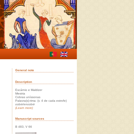
General note
Description
Escárnio e Maldizer
Mestria
Cobras uníssonas
Palavra(s)-rima: (v. 4 de cada estrofe)
cobrir/encobrir
(Learn more)
Manuscript sources
B 483, V 66