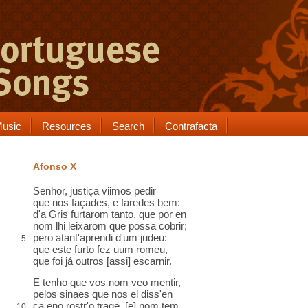
usic
Resources
Search
Contrafacta
Afonso X
Senhor, justiça viimos pedir
que nos façades, e faredes bem:
d'a Gris furtarom tanto, que por en
nom lhi leixarom que possa cobrir;
pero atant'aprendi d'um judeu:
5
que este furto fez uum romeu,
que foi já outros [assi] escarnir.
E tenho que vos nom veo mentir,
pelos sinaes que nos el diss'en
ca eno rostr'o trage, [e] nom tem
10