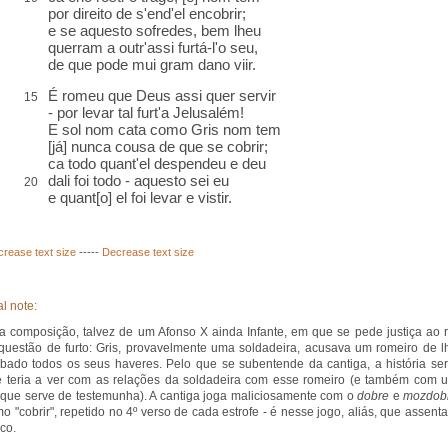
por direito de s'end'el encobrir;
e se aquesto sofredes, bem lheu
querram a outr'assi furtá-l'o seu,
de que pode mui gram dano viir.
É romeu que Deus assi quer servir
15
- por levar tal furt'a Jelusalém!
E sol nom cata como Gris nom tem
[já] nunca cousa de que se cobrir;
ca todo quant'el despendeu e deu
dali foi todo - aquesto sei eu
20
e quant[o] el foi levar e vistir.
crease text size
-----
Decrease text size
l note:
a composição, talvez de um Afonso X ainda Infante, em que se pede justiça ao r
uestão de furto: Gris, provavelmente uma soldadeira, acusava um romeiro de l
ubado todos os seus haveres. Pelo que se subentende da cantiga, a história ser
e teria a ver com as relações da soldadeira com esse romeiro (e também com 
 que serve de testemunha). A cantiga joga maliciosamente com o
dobre
e
mozdob
mo "cobrir", repetido no 4º verso de cada estrofe - é nesse jogo, aliás, que assenta
co.