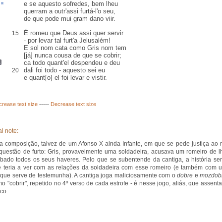
e se
aquesto
sofredes
, bem
lheu
querram
a outr'assi furtá-l'o seu,
de que pode mui gram dano viir.
É romeu que Deus assi quer servir
15
- por levar tal furt'a Jelusalém!
E
sol nom
cata
como Gris nom tem
[já] nunca cousa de que se cobrir;
ca todo quant'el
despendeu e deu
dali foi todo
- aquesto sei eu
20
e quant[o] el foi levar e vistir.
crease text size
-----
Decrease text size
l note:
a composição, talvez de um Afonso X ainda Infante, em que se pede justiça ao r
uestão de furto: Gris, provavelmente uma soldadeira, acusava um romeiro de l
ubado todos os seus haveres. Pelo que se subentende da cantiga, a história ser
e teria a ver com as relações da soldadeira com esse romeiro (e também com 
 que serve de testemunha). A cantiga joga maliciosamente com o
dobre
e
mozdob
mo "cobrir", repetido no 4º verso de cada estrofe - é nesse jogo, aliás, que assenta
co.