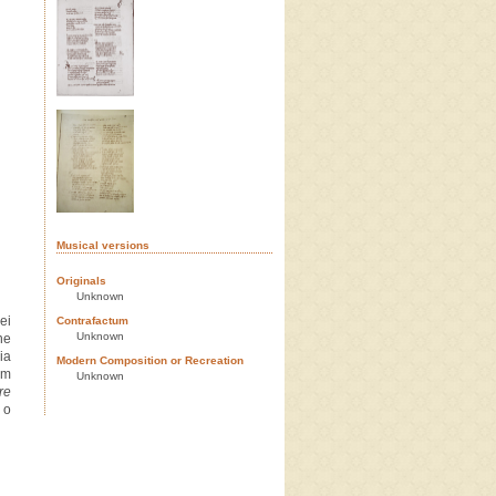
Musical versions
Originals
Unknown
ei
Contrafactum
Unknown
he
ia
Modern Composition or Recreation
um
Unknown
re
 o