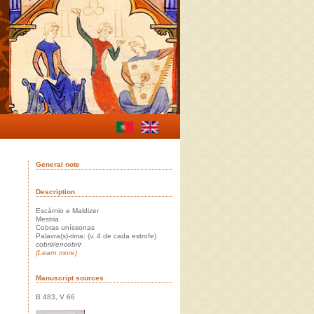
General note
Description
Escárnio e Maldizer
Mestria
Cobras uníssonas
Palavra(s)-rima: (v. 4 de cada estrofe)
cobrir/encobrir
(Learn more)
Manuscript sources
B 483, V 66