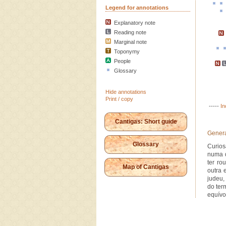
Legend for annotations
Explanatory note
Reading note
Marginal note
Toponymy
People
Glossary
Hide annotations
Print / copy
-----
In
Cantigas: Short guide
Genera
Glossary
Curios
numa q
ter ro
Map of Cantigas
outra 
judeu,
do ter
equívo