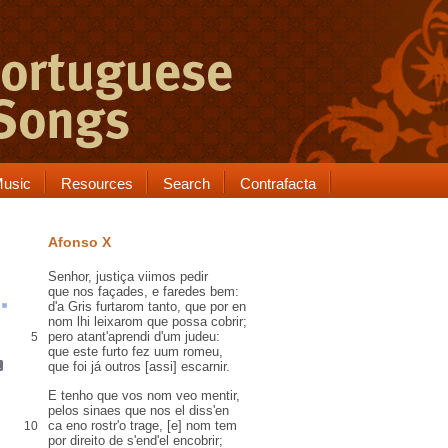
usic
Resources
Search
Contrafacta
Afonso X
Senhor, justiça viimos pedir
que nos façades, e faredes bem:
d'a
Gris
furtarom tanto, que
por en
nom lhi leixarom
que possa cobrir
;
pero atant'
aprendi
d'um judeu:
5
que este furto fez uum
romeu
,
que foi já outros
[assi]
escarnir
.
E tenho que vos nom veo mentir,
pelos sinaes que nos el diss'
en
ca eno rostr'o trage, [e] nom tem
10
por direito de s'end'el encobrir
;