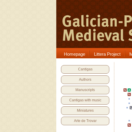
Homepage
Littera Project
M
Cantigas
Authors
Manuscripts
Cantigas with music
Miniatures
Arte de Trovar