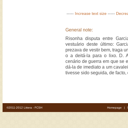
-----
Increase text size
-----
Decrea
General note:
Risonha disputa entre Garc
vestuário deste último: Gar
prezava de vestir bem, traga u
o a deitá-la para o lixo. D. 
cenário de guerra em que se e
dá-la de imediato a um cavalei
tivesse sido seguida, de facto,
©2011-2012 Littera - FCSH
Homepage
|