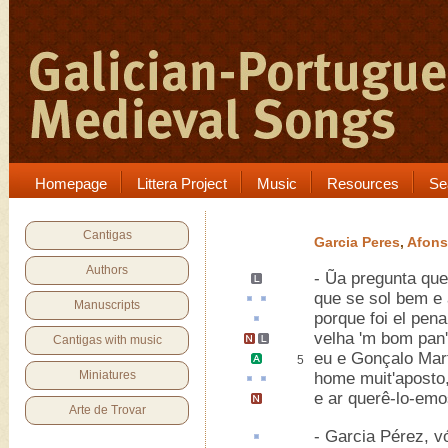
Homepage
Littera Project
Music
Resources
Se
Cantigas
Garcia Peres
,
Afons
Authors
-
Ũa pregunta
quer
que se
sol
bem e
Manuscripts
porque foi el
pena
velha 'm
bom pan'
Cantigas with music
eu e
Gonçalo Mart
5
Miniatures
home muit'
aposto
e ar querê-lo-emo
Arte de Trovar
- Garcia Pérez, 