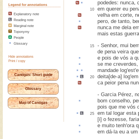
podedes:
nunca, 
Legend for annotations
em querer eu pena
10
Explanatory note
velha em corte,
n
Reading note
pero, de tanto, b
Marginal note
nunca me dela em
Toponymy
mais estas guerra
People
Glossary
- Senhor, mui bem
15
de pena veira que 
Hide annotations
e pois de vós a 
Print / copy
se me
creverdes
,
mandade log'
est
'
Cantigas: Short guide
deita[de-a]
log'e
20
ca peior pena nun
Glossary
- Garcia Pérez, 
bom conselho, pe
Map of Cantigas
pois que me vós 
em tal logar esta
25
[i] o fezesse
, fari
e muito
tenh
'ora 
em dá-la eu a u