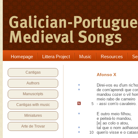
Homepage
Littera Project
Music
Resources
Se
Cantigas
Afonso X
Authors
Direi-vos eu d'um
ric'h
de com'
aprendi
que co
Manuscripts
mandou cozer o vil ho
meio rabo de carneiro
-
assi com'o cavaleiro
.
5
Cantigas with music
E outro meio
filhou
,
Miniatures
e peiteá-lo mandou,
[e] ao colo o atou,
Arte de Trovar
tal que o nom
aolhass
quen'o visse e o
catas
10