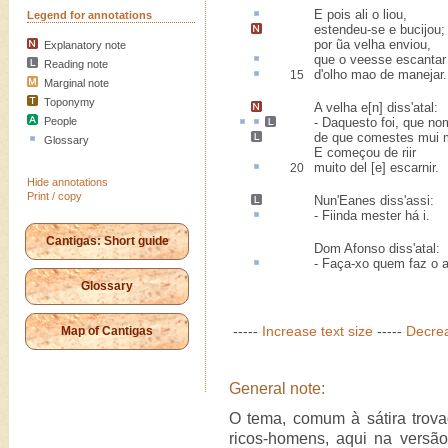
E pois ali o
liou
,
Legend for annotations
estendeu-se e
bucijou
;
por ũa velha enviou,
Explanatory note
que o veesse
escantar
Reading note
d'
olho mao
de manejar.
15
Marginal note
Toponymy
A velha
e[n] diss'atal
:
People
-
Daquesto
foi,
que no
de que
comestes mui m
Glossary
E começou de riir
muito del [e]
escarnir
.
20
Hide annotations
Print / copy
Nun'Eanes diss'assi
:
- Fiinda
mester há
i.
Cantigas: Short guide
Dom Afonso diss'atal:
-
Faça-xo quem faz o
a
Glossary
-----
Increase text size
-----
Decrea
Map of Cantigas
General note:
O tema, comum à sátira trova
ricos-homens, aqui na versã