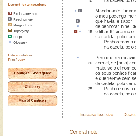
na cadela, polo 
10
Legend for annotations
Mandou-m'el furtar
a
Explanatory note
o meu podengo mel
Reading note
que havia; e sabor
Marginal note
de penhorar lh'hei
,
d
e
filhar-lh'-ei
a maior
Toponymy
15
sa cadela, polo cam
People
Penhoremos o d
Glossary
na cadela, polo 
Hide annotations
Pero querrei-mi
aviir
Print / copy
com el, se [mi o] con
20
mais, se o el nom co
os seus penhos fica
Cantigas: Short guide
e querrei-me bem se
da cadela, polo cam
Glossary
Penhoremos o d
25
na cadela, polo 
Map of Cantigas
-----
Increase text size
-----
Decrea
General note: