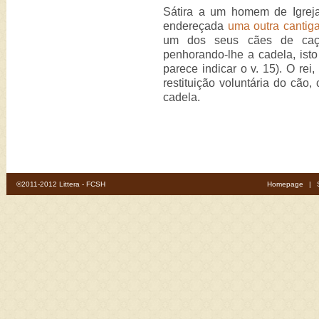
Sátira a um homem de Igrej
endereçada
uma outra cantig
um dos seus cães de caça,
penhorando-lhe a cadela, isto
parece indicar o v. 15). O re
restituição voluntária do cão,
cadela.
©2011-2012 Littera - FCSH
Homepage
|