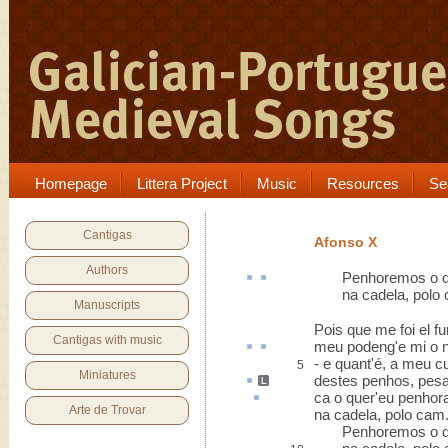
Homepage
Littera Project
Music
Resources
Se
Cantigas
Afonso X
Authors
Penhoremos
o
na cadela, polo 
Manuscripts
Pois que me foi el fu
Cantigas with music
meu
podeng'
e mi o
- e quant'é, a meu cu
5
Miniatures
destes
penhos
, pesa
ca
o quer'eu penhor
Arte de Trovar
na cadela, polo cam
Penhoremos o d