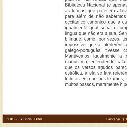
Biblioteca Nacional (e apena
as formas que parecem afas
para além de não sabermos
occitânico canónico que a ca
igualmente qual seria a comp
língua que não era a sua. Se
bilingue, como, por vezes, 
impossível que a interferênci
galego-português, tivesse 
Mantivemos igualmente a 
manuscrito, entendendo trata
que os versos agudos pareça
estrófica, a ela se fará refer
leituras em que nos fixámos,
muitos passos, meramente hipo
©2011-2012 Littera - FCSH
Homepage
|