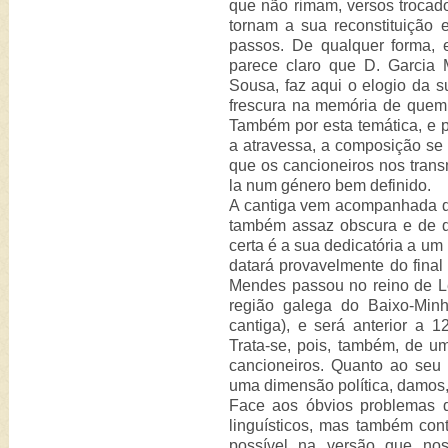
que não rimam, versos trocado
tornam a sua reconstituição
passos. De qualquer forma, 
parece claro que D. Garcia M
Sousa, faz aqui o elogio da su
frescura na memória de quem e
Também por esta temática, e p
a atravessa, a composição se
que os cancioneiros nos transm
la num género bem definido.
A cantiga vem acompanhada de 
também assaz obscura e de di
certa é a sua dedicatória a um
datará provavelmente do final
Mendes passou no reino de L
região galega do Baixo-Min
cantiga), e será anterior a 
Trata-se, pois, também, de 
cancioneiros. Quanto ao seu s
uma dimensão política, damos,
Face aos óbvios problemas 
linguísticos, mas também cont
possível na versão que nos