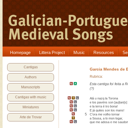
Homepage
Littera Project
Music
Resources
Se
Cantigas
Garcia Mendes de 
Rubrica:
Authors
Esta cantiga foi feita
a
R
Manuscripts
(?)
Cantigas with music
Alá u nazq la
Torona
e los pavéns son [au]tan[s]
e la terra é
tro
bona!
Miniatures
E já quites son los mans
!
5
C'ora me volho tornar
Arte de Trovar
a
Sousa
, a lo mon logar,
que
me adosa e me saudo