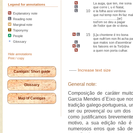
La auga, que ten, me sona
Legend for annotations
que corre i, u é Natal
,
10
e la folha assi verdona
Explanatory note
que nul temp non lhi faz mal
...........................[ar]
Reading note
tod'om se deu a pagar
Marginal note
de l'odor que de si dona.
Toponymy
15
[L]a chontene é tro bona
People
que nulh'om non lhi acha pa
Glossary
que malos son
d'asembrar
los
faisons
en la Tor[o]na
a quen non porta
culhar
.
Hide annotations
Print / copy
-----
Increase text size
Cantigas: Short guide
General note:
Glossary
Composição de caráter muito 
Map of Cantigas
Garcia Mendes d´Eixo que nos
tradição galego-portuguesa, u
ser ou provençal ou um dos 
como justificamos brevemente
motivo, a sua edição não é f
numerosos erros que são det