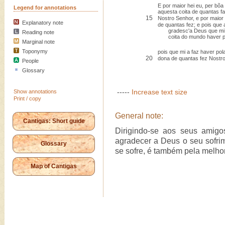
E por maior hei eu, per bõa 
Legend for annotations
aquesta coita de quantas f
15
Nostro Senhor, e por maior
Explanatory note
de quantas fez; e pois que 
gradesc'a Deus que mi f
Reading note
coita do mundo haver po
Marginal note
Toponymy
pois que mi a faz haver pol
20
dona de quantas fez Nostro
People
Glossary
-----
Increase text size
Show annotations
Print / copy
General note:
Cantigas: Short guide
Dirigindo-se aos seus amigo
agradecer a Deus o seu sofrim
Glossary
se sofre, é também pela melh
Map of Cantigas