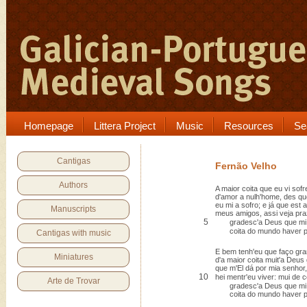
Homepage
Littera Project
Music
Resources
Se
Cantigas
Fernão Velho
Authors
A maior coita que eu vi sofr
d'amor a nulh'home, des qu
eu mi a sofro; e já que est a
Manuscripts
meus amigos, assi veja pra
5
gradesc'a Deus que mi f
coita do mundo haver po
Cantigas with music
E bem tenh'eu que faço gr
Miniatures
d'a maior coita muit'a Deus 
que m'El dá por mia senhor,
10
hei mentr'eu viver: mui de
Arte de Trovar
gradesc'a Deus que mi f
coita do mundo haver po