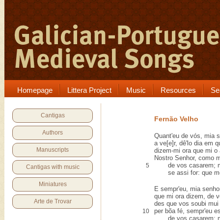
Homepage
Littera Project
Music
Resources
Se
Cantigas
Fernão Velho
Authors
Quant'eu de vós, mia s
a ve[e]r, dê'lo dia em q
Manuscripts
dizem-mi ora que mi o 
Nostro Senhor, como m
de vos casarem; ma
5
Cantigas with music
se assi for: que mor
Miniatures
E sempr'eu, mia senhor
que mi ora dizem, de v
Arte de Trovar
des que vos soubi mui
per bõa fé, sempr'eu es
10
de vos casarem; ma