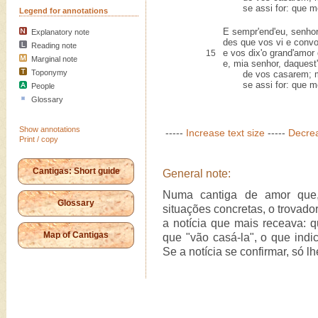
se assi for: que mor
Legend for annotations
E sempr'end'eu, senhor
Explanatory note
des que vos vi e convo
Reading note
e vos dix'o grand'amor
15
Marginal note
e, mia senhor, daquest'
Toponymy
de vos casarem; ma
se assi for: que mor
People
Glossary
Show annotations
-----
Increase text size
-----
Decrea
Print / copy
Cantigas: Short guide
General note:
Numa cantiga de amor que,
Glossary
situações concretas, o trovado
a notícia que mais receava: q
Map of Cantigas
que "vão casá-la", o que indici
Se a notícia se confirmar, só lh