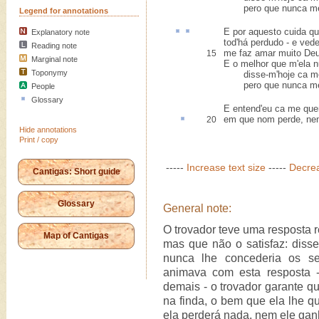
pero que nunca me 
Legend for annotations
E por
aquesto
cuida q
Explanatory note
tod'há perdudo - e ved
Reading note
me faz amar muito Deu
15
Marginal note
E o melhor que m'ela n
Toponymy
disse-m'hoje ca me
pero que nunca me 
People
Glossary
E entend'eu ca me que
em que nom perde, ne
20
Hide annotations
Print / copy
-----
Increase text size
-----
Decrea
Cantigas: Short guide
Glossary
General note:
O trovador teve uma resposta r
Map of Cantigas
mas que não o satisfaz: diss
nunca lhe concederia os s
animava com esta resposta - e
demais - o trovador garante qu
na finda, o bem que ela lhe 
ela perderá nada, nem ele gan