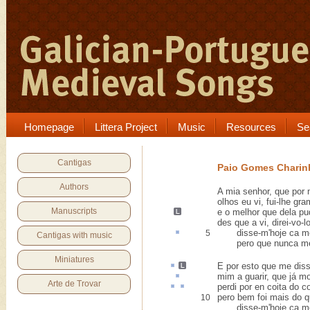
Homepage
Littera Project
Music
Resources
Se
Cantigas
Paio Gomes Charin
Authors
A mia senhor, que por
olhos eu vi, fui-lhe gr
Manuscripts
e o melhor que dela
pu
des que a vi, direi-vo-l
disse-m'hoje
ca
me
5
Cantigas with music
pero que nunca me 
Miniatures
E por
esto
que me diss
mim a
guarir
, que já m
Arte de Trovar
perdi
por en
coita
do c
pero bem foi mais do 
10
disse-m'hoje ca me