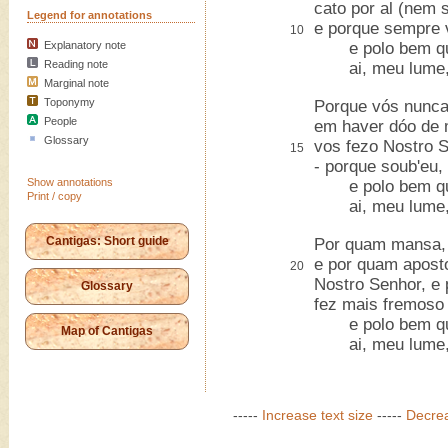
cato por al (nem 
Legend for annotations
e porque sempre v
10
Explanatory note
e polo bem que 
Reading note
ai, meu lume, 
Marginal note
Toponymy
Porque vós nunca
People
em haver dóo de 
Glossary
vos fezo Nostro S
15
- porque soub'eu,
Show annotations
e polo bem que 
Print / copy
ai, meu lume, 
Cantigas: Short guide
Por quam mansa, 
e por quam aposto
20
Nostro Senhor, e 
Glossary
fez mais fremoso 
e polo bem que 
Map of Cantigas
ai, meu lume, 
-----
Increase text size
-----
Decrea