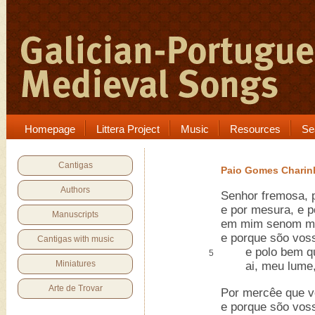
Homepage
Littera Project
Music
Resources
Se
Cantigas
Paio Gomes Charin
Authors
Senhor fremosa, 
e por mesura, e 
Manuscripts
em mim senom mor
e porque sõo voss
Cantigas with music
e polo bem que 
5
Miniatures
ai, meu lume, 
Arte de Trovar
Por mercêe que v
e porque sõo vos