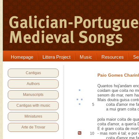
Homepage
Littera Project
Music
Resources
Se
Cantigas
Paio Gomes Charin
Authors
Quantos hoj'andam eno
coidam que
coita
no m
Manuscripts
senom do mar, nem ham
Mais doutra
guis
a
cont
coita d'amor me f
5
Cantigas with music
a mui gram coita do
Miniatures
pola maior coita de qu
coita d'amor, a quen'a 
Arte de Trovar
E é gram coita de mort
-
mas nom é tal
; e por
10
coita d'amor me fa