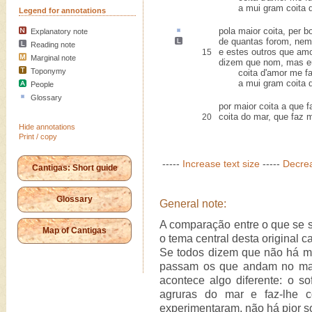
a mui gram coita do
Legend for annotations
pola maior coita,
per b
Explanatory note
de quantas forom, ne
Reading note
e estes outros que a
15
Marginal note
dizem que nom, mas eu 
Toponymy
coita d'amor me fa
a mui gram coita do
People
Glossary
por maior coita a que f
coita do mar, que faz m
20
Hide annotations
Print / copy
-----
Increase text size
-----
Decrea
Cantigas: Short guide
Glossary
General note:
A comparação entre o que se s
Map of Cantigas
o tema central desta original ca
Se todos dizem que não há ma
passam os que andam no mar,
acontece algo diferente: o s
agruras do mar e faz-lhe c
experimentaram, não há pior s