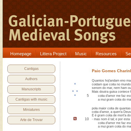
Homepage
Littera Project
Music
Resources
Se
Cantigas
Paio Gomes Charin
Authors
Quantos hoj'andam eno mar
coidam que
coita
no mundo
senom do mar, nem ham out
Manuscripts
Mais doutra
guis
a
contece
h
5
coita d'amor me faz
es
Cantigas with music
a mui gram coita do mar
pola maior coita de quanta
Miniatures
coita d'amor, a quen'a Deus
E é gram coita de mort'a d
10
-
mas nom é tal
; e por est
Arte de Trovar
coita d'amor me faz es
a mui gram coita do mar