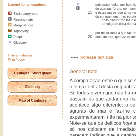
Legend for annotations
pola maior coita,
per boa fé
,
de quantas forom, nem so
15
e estes outros que amor 
Explanatory note
dizem que nom, mas eu dire
Reading note
coita d'amor me faz es
a mui gram coita do mar
Marginal note
Toponymy
por maior coita a que faz p
20
People
coita do mar, que faz muito
Glossary
Hide annotations
-----
Increase text size
Print / copy
General note:
Cantigas: Short guide
A comparação entre o que se s
o tema central desta original ca
Glossary
Se todos dizem que não há ma
passam os que andam no mar,
Map of Cantigas
acontece algo diferente: o s
agruras do mar e faz-lhe c
experimentaram, não há pior s
Note-se que os deíticos
hoje
só nos colocam de imediato
parecem indicar que a cantig