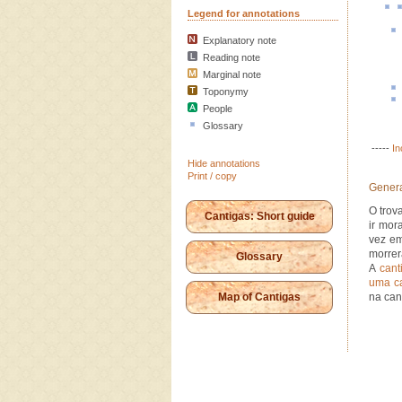
Legend for annotations
Explanatory note
Reading note
Marginal note
Toponymy
People
Glossary
-----
In
Hide annotations
Print / copy
Genera
O trov
Cantigas: Short guide
ir mor
vez em
morrer
Glossary
A
cant
uma c
Map of Cantigas
na can