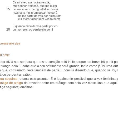
Ca
mi
aveo
assi outra vez já,
mia senhor fremosa, que me quitei
15
de vós e
sem meu grad
'alhur morei;
mais este mui gram pesar me será
de me partir de vos per nulha rem
e ir morar albur sem vosso bem!
E quando m'eu de vós partir
por en
20
ou morrerei, ou
perderei o sem
!
crease text size
l note:
ador diz à sua senhora que o seu coração está triste porque em breve irá partir pa
ar longe dela. E sabe que o seu sofrimento será grande, tanto como já foi uma out
 que, contrariado, teve também de partir. E conclui dizendo que, quando se for, 
á ou perderá a razão.
iga seguinte
retoma este assunto. E é igualmente possível que a voz feminina 
antiga de amigo
do trovador entre em diálogo com esta voz masculina que aqui 
tiga seguinte) ouvimos.