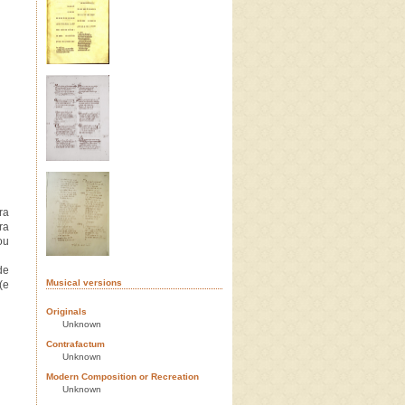
ra
ra
ou
de
Musical versions
(e
Originals
Unknown
Contrafactum
Unknown
Modern Composition or Recreation
Unknown