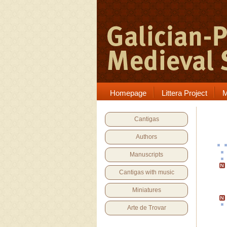
Homepage
Littera Project
M
Cantigas
Authors
Manuscripts
Cantigas with music
Miniatures
Arte de Trovar