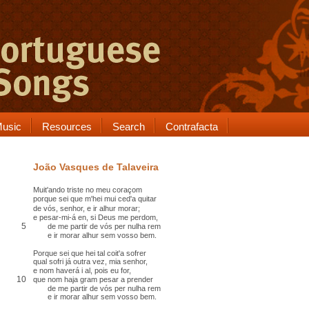
usic
Resources
Search
Contrafacta
João Vasques de Talaveira
Muit'ando triste no meu coraçom
porque sei que m'hei mui
ced'
a
quitar
de vós, senhor, e ir
alhur
morar;
e pesar-mi-á
en
, si Deus me perdom,
5
de me partir de vós
per nulha rem
e ir morar alhur sem vosso bem.
Porque sei que hei tal coit'a sofrer
qual sofri já outra vez, mia senhor,
e nom haverá i al
, pois eu for,
10
que nom haja gram pesar a
prender
de me partir de vós per nulha rem
e ir morar alhur sem vosso bem.