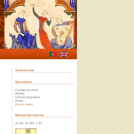
General note
Description
Cantiga de Amor
Refrão
Cobras singulares
Finda
(Learn more)
Manuscript sources
A 242, B 430, V 42