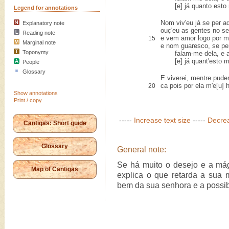
[e] já quanto esto me
Legend for annotations
Nom viv'eu já se per a
Explanatory note
ouç'eu as gentes no se
Reading note
e vem amor logo por m
15
Marginal note
e nom guaresco, se pe
Toponymy
falam-me dela, e ar
[e] já quant'esto me 
People
Glossary
E viverei, mentre puder
ca pois por ela m'e[u] h
20
Show annotations
Print / copy
-----
Increase text size
-----
Decrea
Cantigas: Short guide
Glossary
General note:
Se há muito o desejo e a mág
Map of Cantigas
explica o que retarda a sua m
bem da sua senhora e a possibi