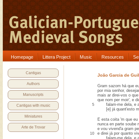
Homepage
Littera Project
Music
Resources
Se
Cantigas
João Garcia de Gui
Authors
Gram sazom há que eu
por mia senhor, desej
Manuscripts
mais ar direi-vos o qu
que nom per moir', e dir
falam-me dela, e ar
5
Cantigas with music
[e] já quant'esto me 
Miniatures
E esta coita 'm que eu 
nunca en parte soube 
Arte de Trovar
e vou vivend'a gram pe
e direi já por quanto viv
10
falam-me dela, e ar