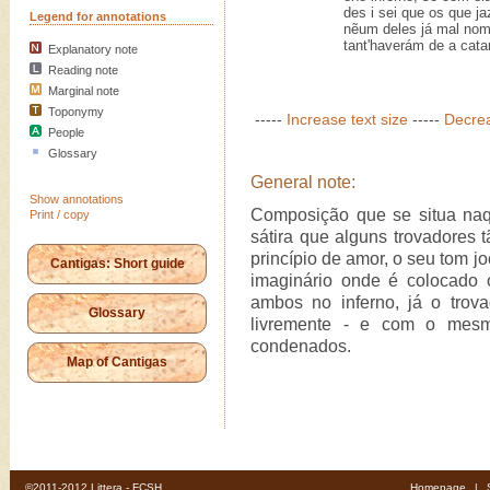
des i sei que os que j
Legend for annotations
nẽum deles já mal nom
tant'haverám de a cata
Explanatory note
Reading note
Marginal note
Toponymy
-----
Increase text size
-----
Decrea
People
Glossary
General note:
Show annotations
Composição que se situa naqu
Print / copy
sátira que alguns trovadores 
princípio de amor, o seu tom 
Cantigas: Short guide
imaginário onde é colocado 
ambos no inferno, já o trov
Glossary
livremente - e com o mesmo
condenados.
Map of Cantigas
©2011-2012 Littera - FCSH
Homepage
|