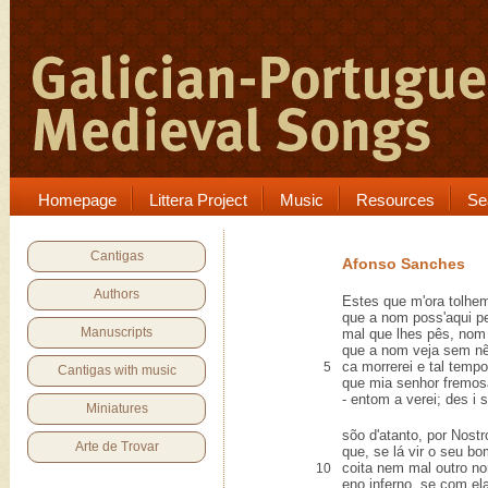
Homepage
Littera Project
Music
Resources
Se
Cantigas
Afonso Sanches
Authors
Estes que m'ora tolhe
que a nom poss'aqui pe
Manuscripts
mal que lhes pês, nom
que a nom veja sem n
ca morrerei e tal tempo
5
Cantigas with music
que mia senhor fremos
- entom a verei; des i 
Miniatures
sõo d'atanto, por Nost
Arte de Trovar
que, se lá vir o seu bo
coita nem mal outro n
10
eno inferno, se com ela