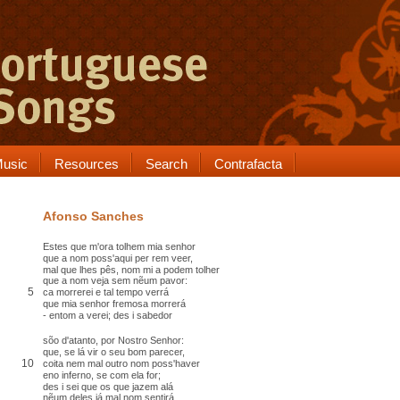
usic
Resources
Search
Contrafacta
Afonso Sanches
Estes que m'ora
tolhem
mia senhor
que a nom poss'aqui
per rem
veer,
mal que lhes pês
, nom mi a podem tolher
que a nom veja sem nẽum pavor:
5
ca
morrerei e tal tempo
verrá
que mia senhor fremosa morrerá
- entom a verei;
des i
sabedor
sõo d'
atanto
, por Nostro Senhor:
que, se lá vir o seu
bom
parecer,
10
coita
nem mal outro nom poss'haver
eno inferno, se com ela for;
des i sei que os que jazem
alá
nẽum deles já mal nom sentirá