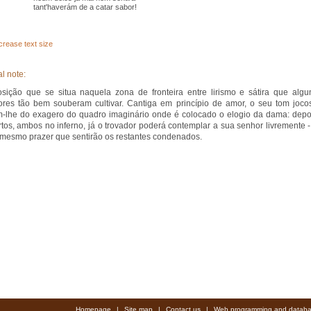
tant'haverám de a
catar
sabor
!
crease text size
l note:
ição que se situa naquela zona de fronteira entre lirismo e sátira que algu
ores tão bem souberam cultivar. Cantiga em princípio de amor, o seu tom joco
-lhe do exagero do quadro imaginário onde é colocado o elogio da dama: depo
tos, ambos no inferno, já o trovador poderá contemplar a sua senhor livremente -
mesmo prazer que sentirão os restantes condenados.
Homepage
|
Site map
|
Contact us
|
Web programming and databa