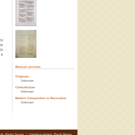
ns
so
is
 e
Musical versions
Originals
Unknown
Contrafactum
Unknown
Modern Composition or Recreation
Unknown
se: Pedro Sousa
|
Interface design: Paula Neves