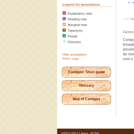
Legend for annotations
Explanatory note
-----
In
Reading note
Marginal note
Toponymy
Genera
People
Compos
Glossary
trovad
provém
de mor
Hide annotations
Print / copy
com o 
Cantigas: Short guide
Glossary
Map of Cantigas
©2011-2012 Littera - FCSH