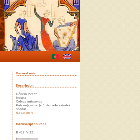
General note
Description
Género incerto
Mestria
Cobras uníssonas
Palavra(s)-rima: (v. 1 de cada estrofe)
senhor
(Learn more)
Manuscript sources
B 411, V 22