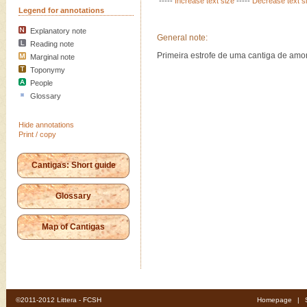
-----
Increase text size
-----
Decrease text s
Legend for annotations
Explanatory note
General note:
Reading note
Primeira estrofe de uma cantiga de amor
Marginal note
Toponymy
People
Glossary
Hide annotations
Print / copy
Cantigas: Short guide
Glossary
Map of Cantigas
©2011-2012 Littera - FCSH
Homepage
|