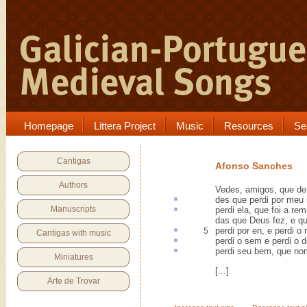
Homepage
Littera Project
Music
Resources
Se
Cantigas
Afonso Sanches
Authors
Vedes, amigos, que de 
des
que perdi por meu 
Manuscripts
perdi ela, que foi a
rem
das que Deus fez, e qu
perdi
por en
, e perdi o ri
5
Cantigas with music
perdi o sem
e perdi o d
perdi seu bem, que n
Miniatures
[...]
Arte de Trovar