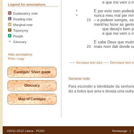
e que me vem o ma
Legend for annotations
E por
esto
nom poderá
Explanatory note
nunca meu mal per m
Reading note
– e poderei sempre, se
15
mentr'eu fezer as gent
Marginal note
que desej'o bem por
Toponymy
e que me vem o ma
People
E sabe Deus que muit
Glossary
mais nom dali donde s
20
Hide annotations
Print / copy
-----
Increase text size
-----
Decrease text s
Cantigas: Short guide
General note:
Glossary
Para esconder a identidade da senhora 
diz a todos que ama e deseja uma outra, 
Map of Cantigas
©2011-2012 Littera - FCSH
Homepage
|