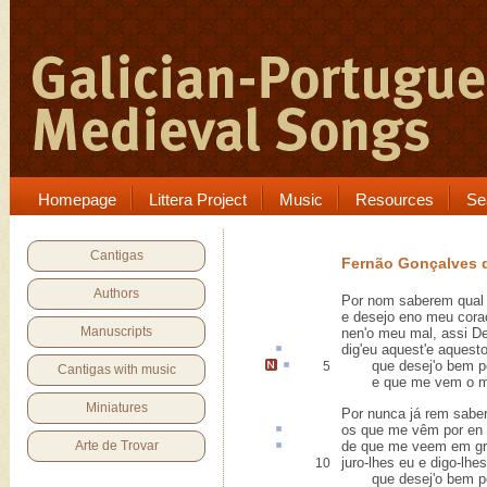
Homepage
Littera Project
Music
Resources
Se
Cantigas
Fernão Gonçalves 
Authors
Por nom saberem qual
e desejo eno meu cor
Manuscripts
nen'o meu mal, assi D
dig'eu
aquest'
e aquesto 
que desej'o bem 
5
Cantigas with music
e que me vem o 
Miniatures
Por nunca já rem sabe
os que me vêm
por en
Arte de Trovar
de que me veem em 
juro-lhes eu e digo-lhes
10
que desej'o bem por