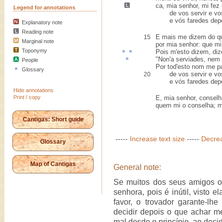
ca, mia senhor,
mi fez
Legend for annotations
de vos servir e vos
e vós faredes depoi'
Explanatory note
Reading note
E mais me dizem do q
15
Marginal note
por mia senhor: que mi
Toponymy
Pois m'
esto
dizem, di
"Non'a
serviades
, nem 
People
Por tod'esto nom me pa
Glossary
de vos servir e vos
20
e vós faredes depoi'
Hide annotations
Print / copy
E, mia senhor, consel
quem mi o conselha; ma
Cantigas: Short guide
-----
Increase text size
-----
Decrea
Glossary
Map of Cantigas
General note:
Se muitos dos seus amigos o
senhora, pois é inútil, visto 
favor, o trovador garante-lh
decidir depois o que achar m
mal desde o princípio, ao decidi