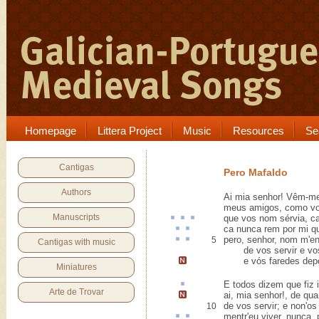
Homepage
Littera Project
Music
Resources
Se
Cantigas
Pero Mafaldo
Authors
Ai mia senhor! Vêm-me
meus amigos, como vos
Manuscripts
que vos nom
sérvia
,
c
ca nunca
rem
por mi qu
pero, senhor, nom m'
e
5
Cantigas with music
de vos servir e vos
e vós faredes depo
Miniatures
E todos dizem que fiz 
Arte de Trovar
ai, mia senhor!,
de qua
de vos servir; e non'os 
10
mentr
'eu viver, nunca,