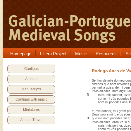
Homepage
Littera Project
Music
Resources
Se
Cantigas
Rodrigo Anes de V
Authors
Senhor de mi e do meu co
dizedes que nom havedes 
per nulha guisa, de mi bem 
Manuscripts
Poilo dizedes, nom dig'eu 
5
mais, mia senhor, dized
como mi vós podedes fa
Cantigas with music
nom mi podedes assi fa
Miniatures
E, mia senhor, mui gram po
Deus sobre mim; e dizedes,
10
que me nom podedes fazer
Arte de Trovar
Poilo dizedes, creo-vo-lo eu
mais, mia senhor, dized
como mi vós podedes fa