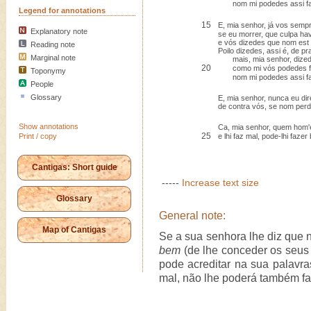
nom mi podedes assi fa
Legend for annotations
15
E, mia senhor, já vos semp
Explanatory note
se eu morrer, que culpa hav
e vós dizedes que nom est 
Reading note
Poilo dizedes, assi é, de pr
Marginal note
mais, mia senhor, dized
20
como mi vós podedes fa
Toponymy
nom mi podedes assi fa
People
Glossary
E, mia senhor, nunca eu dir
de contra vós, se nom perd
Show annotations
Ca, mia senhor, quem hom
25
Print / copy
e lhi faz mal, pode-lhi fazer
Cantigas: Short guide
-----
Increase text size
Glossary
General note:
Map of Cantigas
Se a sua senhora lhe diz que
bem
(de lhe conceder os seus 
pode acreditar na sua palavra
mal, não lhe poderá também f