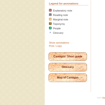
Legend for annotations
Explanatory note
Reading note
Marginal note
Toponymy
People
Glossary
Show annotations
Print / copy
Cantigas: Short guide
Glossary
Map of Cantigas
-----
In