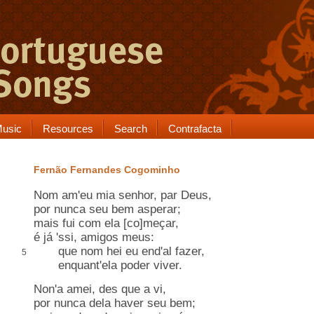
usic
Resources
Search
Contrafacta
Fernão Fernandes Cogominho
Nom am'eu mia senhor, par Deus,
por nunca seu bem asperar;
mais fui com ela [co]meçar,
é já 'ssi, amigos meus:
que nom hei eu end'al fazer,
5
enquant'ela poder viver.
Non'a amei, des que a vi,
por nunca dela haver seu bem;