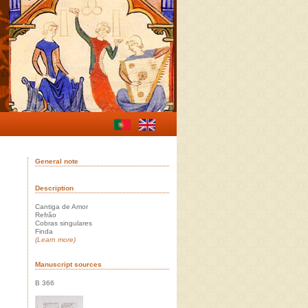
General note
Description
Cantiga de Amor
Refrão
Cobras singulares
Finda
(Learn more)
Manuscript sources
B 366