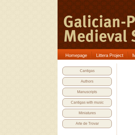
Homepage
Littera Project
M
Cantigas
Authors
Manuscripts
Cantigas with music
Miniatures
Arte de Trovar