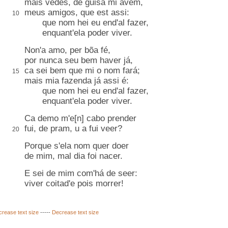
mais vedes, de guisa mi avém,
meus amigos, que est assi:
10
que nom hei eu end'al fazer,
enquant'ela poder viver.
Non'a amo, per bõa fé,
por nunca seu bem haver já,
ca sei bem que mi o nom fará;
15
mais mia fazenda já assi é:
que nom hei eu end'al fazer,
enquant'ela poder viver.
Ca demo m'e[n] cabo prender
fui, de pram, u a fui veer?
20
Porque s'ela nom quer doer
de mim, mal dia foi nacer.
E sei de mim com'há de seer:
viver coitad'e pois morrer!
crease text size
-----
Decrease text size