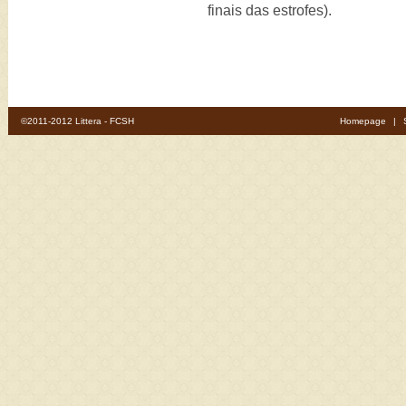
finais das estrofes).
©2011-2012 Littera - FCSH
Homepage
|