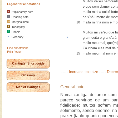
Muitos vej'eu namorad
Legend for annotations
e que som d'amor coit
maila minha coit'é forte
Explanatory note
ca x'há i morte de mort
Reading note
Marginal note
maila minha nom é mor
10
Toponymy
People
Muitos mi vej'eu que 
Glossary
gram coita e grand'
afã
;
mailo meu mal, que[m] 
Ca x'ham eles mal de 
Hide annotations
Print / copy
mailo meu mal nom é 
15
Cantigas: Short guide
-----
Increase text size
-----
Decrea
Glossary
General note:
Map of Cantigas
Numa cantiga de amor com a
parece servir-se de um pa
fidelidade: muitos sofrem 
sofrimento, sendo enorme, na
prazer (tanto quanto podemos