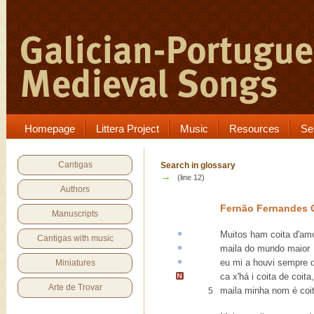
Homepage
Littera Project
Music
Resources
Se
Cantigas
Search in glossary
→
(line 12)
Authors
Fernão Fernandes
Manuscripts
Muitos ham
coita
d'amo
Cantigas with music
maila
do mundo maior
eu mi a houvi sempre
Miniatures
ca x'há i coita de coita
,
Arte de Trovar
maila minha nom é coit
5