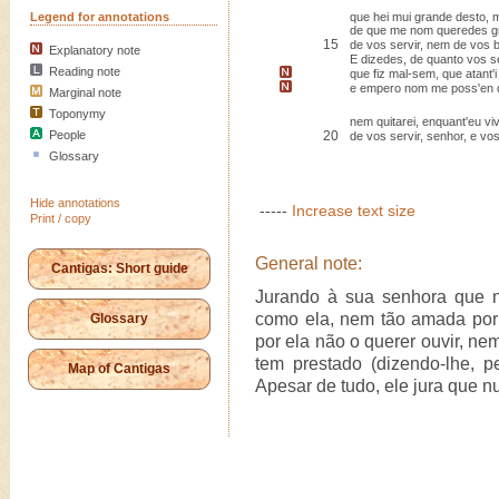
Legend for annotations
que hei mui grande desto, 
de que me nom queredes g
15
de vos servir, nem de vos 
Explanatory note
E dizedes, de quanto vos se
Reading note
que fiz mal-sem, que atant'i
e empero nom me poss'en q
Marginal note
Toponymy
nem quitarei, enquant'eu viv
People
20
de vos servir, senhor, e vo
Glossary
Hide annotations
-----
Increase text size
Print / copy
General note:
Cantigas: Short guide
Jurando à sua senhora que 
como ela, nem tão amada por 
Glossary
por ela não o querer ouvir, ne
tem prestado (dizendo-lhe, p
Map of Cantigas
Apesar de tudo, ele jura que n