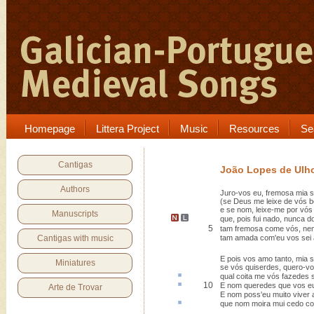
Homepage
Littera Project
Music
Resources
Se
Cantigas
João Lopes de Ulh
Authors
Juro-vos eu, fremosa mia s
(se Deus me leixe de vós 
e se nom, leixe-me por vós
Manuscripts
que
,
pois fui nado
, nunca d
5
tam fremosa come vós, ne
Cantigas with music
tam amada com'eu vos sei 
E pois vos amo tanto, mia 
Miniatures
se vós quiserdes, quero-vo
qual
coita
me vós fazedes s
10
E nom queredes que vos eu 
Arte de Trovar
E nom poss'eu muito viver 
que nom moira mui
cedo
co