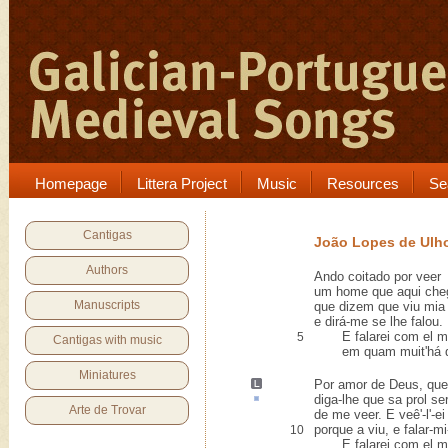
Homepage
Littera Project
Music
Resources
Se
Cantigas
João Lopes de Ulh
Authors
Ando coitado por veer
um home que aqui che
Manuscripts
que dizem que viu mia
e dirá-me se lhe falou.
E falarei com el mui
5
Cantigas with music
em quam muit'há qu
Miniatures
Por
amor de Deus, quen
diga-lhe que sa
prol
se
Arte de Trovar
de me veer. E veê'-l'-ei
porque a viu, e falar-mi
10
E falarei com el mui