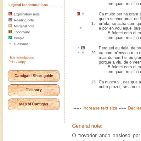
em quam muit'há qu
Legend for annotations
Ca muito
per
há gram s
Explanatory note
quem senhor ama, de f
Reading note
en'ela, se acha com q
15
Marginal note
e
por en
vou aquel bus
Toponymy
E falarei com el mui
em quam muit'há qu
People
Glossary
Pero
sei eu dela,
de p
ca
nom m'enviou
rem
d
20
mas do hom'hei eu gra
Hide annotations
Print / copy
porque a viu, de o veer
E falarei com el mui
em quam muit'há qu
Cantigas: Short guide
Ca nunca vi, des que a
25
outro prazer, se a nom 
Glossary
Map of Cantigas
-----
Increase text size
-----
Decrea
General note:
O trovador anda ansioso po