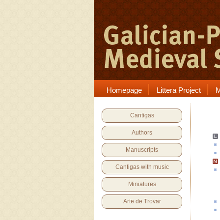
Homepage
Littera Project
M
Cantigas
Authors
Manuscripts
Cantigas with music
Miniatures
Arte de Trovar