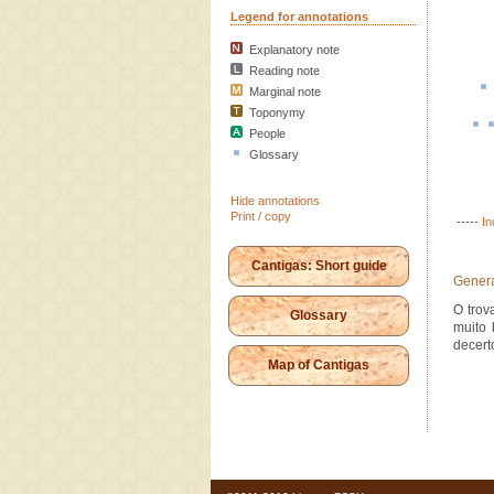
Legend for annotations
Explanatory note
Reading note
Marginal note
Toponymy
People
Glossary
Hide annotations
Print / copy
-----
In
Cantigas: Short guide
Genera
O trov
Glossary
muito 
decert
Map of Cantigas