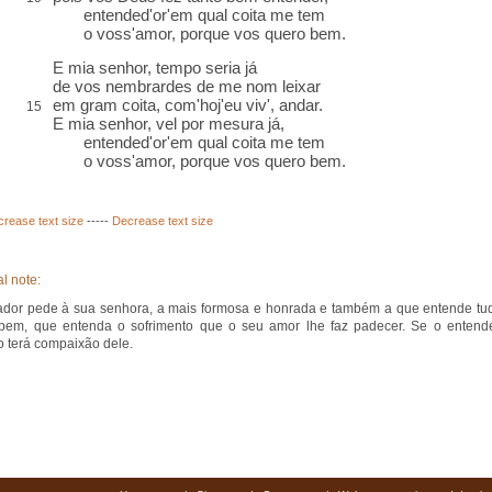
entended'or'em qual coita me tem
o voss'amor, porque vos quero bem.
E mia senhor, tempo seria já
de vos
nembrardes
de me nom leixar
em gram coita, com'hoj'eu viv', andar.
15
E mia senhor,
vel
por
mesura
já,
entended'or'em qual coita me tem
o voss'amor, porque vos quero bem.
crease text size
-----
Decrease text size
l note:
ador pede à sua senhora, a mais formosa e honrada e também a que entende tu
bem, que entenda o sofrimento que o seu amor lhe faz padecer. Se o entende
o terá compaixão dele.