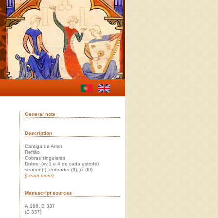
General note
Description
Cantiga de Amor
Refrão
Cobras singulares
Dobre: (vv.1 e 4 de cada estrofe)
senhor
(I),
entender
(II),
já
(III)
(Learn more)
Manuscript sources
A 186, B 337
(C 337)