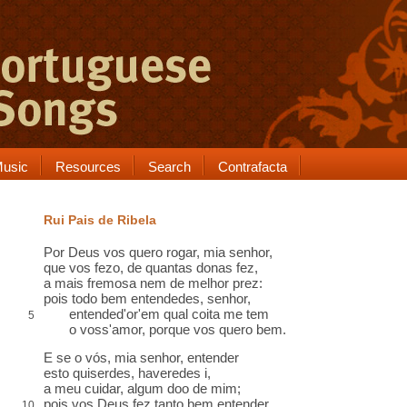
usic
Resources
Search
Contrafacta
Rui Pais de Ribela
Por Deus
vos quero
rogar, mia senhor,
que vos
fezo
, de quantas donas fez,
a mais fremosa nem de melhor
prez
:
pois todo bem entendedes, senhor
,
entended'or'em qual
coita
me tem
5
o voss'amor, porque vos quero bem.
E se o vós, mia senhor, entender
esto
quiserdes, haveredes i,
a meu cuidar
, algum doo de mim;
pois vos Deus fez tanto bem entender,
10