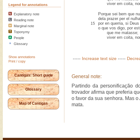
viver em coita, nom
Legend for annotations
Porque sei bem que nu
Explanatory note
dela prazer per el nul
Reading note
por en querria, si Deu
15
Marginal note
o que vos digo, por est
Toponymy
que me matasse; ma
viver em coita, nom
People
Glossary
Show annotations
-----
Increase text size
-----
Decrea
Print / copy
Cantigas: Short guide
General note:
Partindo da personificação d
Glossary
trovador afirma que preferia q
o favor da sua senhora. Mas o 
Map of Cantigas
mata.