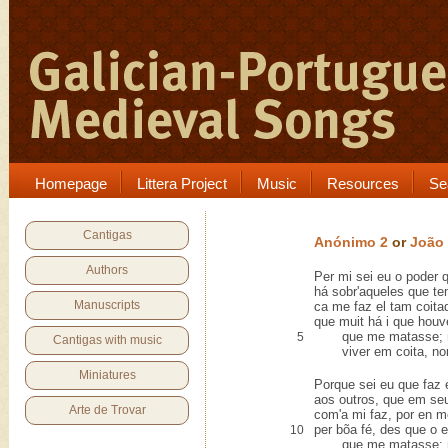
Homepage
Littera Project
Music
Resources
Se
Cantigas
Anónimo 2
or
João 
Authors
Per mi sei eu o poder
há sobr'aqueles que t
Manuscripts
ca me faz el tam coita
que muit há i que houv
que me matasse; ma
5
Cantigas with music
viver em coita, nom
Miniatures
Porque sei eu que faz e
aos outros, que em se
Arte de Trovar
com'a mi faz, por en m
per bõa fé, des que o e
10
que me matasse; ma