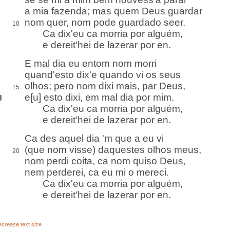
a mia fazenda
;
mas quem Deus guardar
nom quer, nom pode guardado seer
.
10
Ca dix'eu ca morria por alguém,
e dereit'hei de lazerar por en.
E mal dia eu entom nom morri
quand'esto dix'e quando vi os seus
olhos; pero nom dixi mais, par Deus,
15
e[u]
esto
dixi, em mal dia por mim.
Ca dix'eu ca morria por alguém,
e dereit'hei de lazerar por en.
Ca des aquel dia 'm que a eu vi
(que nom visse) daquestes olhos meus,
20
nom perdi
coita
, ca nom
quiso
Deus,
nem perderei, ca eu mi o mereci.
Ca dix'eu ca morria por alguém,
e dereit'hei de lazerar por en.
crease text size