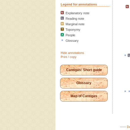
Legend for annotations
Explanatory note
Reading note
Marginal note
Toponymy
People
Glossary
Hide annotations
Print / copy
Cantigas: Short guide
Glossary
Map of Cantigas
-----
De