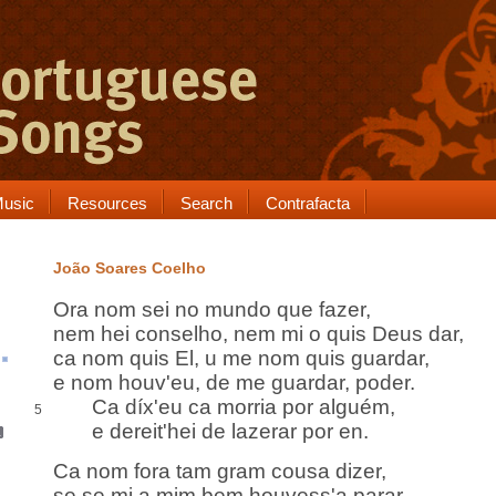
usic
Resources
Search
Contrafacta
João Soares Coelho
Ora nom sei no mundo que fazer,
nem hei
conselho
, nem mi o quis Deus dar,
ca
nom quis El,
u
me nom quis
guardar
,
e nom houv'eu, de me guardar, poder.
Ca díx'eu ca morria por alguém,
5
e dereit'hei
de lazerar por en.
Ca nom fora tam gram cousa dizer
,
se se mi a mim bem houvess'a parar