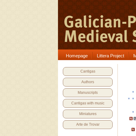
Homepage
Littera Project
M
Cantigas
Authors
Manuscripts
Cantigas with music
Miniatures
Arte de Trovar