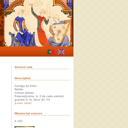
General note
Description
Cantiga de Amor
Refrão
Cobras doblas
Palavra(s)-rima: (v. 3 de cada estrofe)
guardar
(I, II),
Deus
(III, IV)
(Learn more)
Manuscript sources
A 162