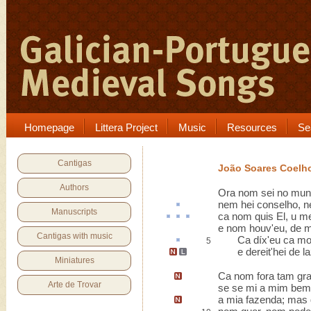
Homepage
Littera Project
Music
Resources
Se
Cantigas
João Soares Coelh
Authors
Ora nom sei no mund
nem hei
conselho
, 
Manuscripts
ca
nom quis El,
u
me
e nom houv'eu, de m
Cantigas with music
Ca díx'eu ca morr
5
e dereit'hei
de la
Miniatures
Ca nom fora tam gr
Arte de Trovar
se se mi a mim bem
a mia fazenda
;
mas 