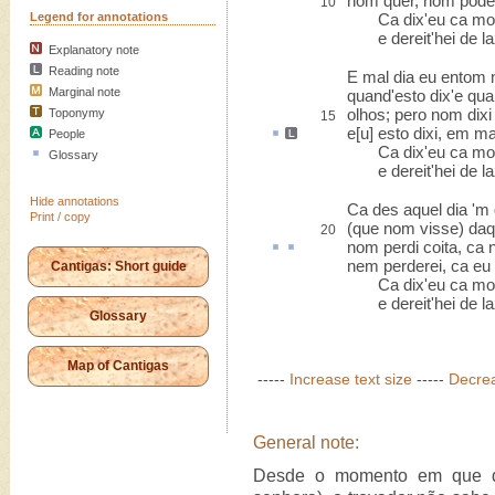
nom quer, nom pode
10
Legend for annotations
Ca dix'eu ca morr
e dereit'hei de laz
Explanatory note
Reading note
E mal dia eu entom 
Marginal note
quand'esto dix'e qu
olhos; pero nom dixi
Toponymy
15
e[u]
esto
dixi, em ma
People
Ca dix'eu ca morr
Glossary
e dereit'hei de laz
Hide annotations
Ca des aquel dia 'm 
Print / copy
(que nom visse) da
20
nom perdi
coita
, ca
nem perderei, ca eu
Cantigas: Short guide
Ca dix'eu ca morr
e dereit'hei de laz
Glossary
Map of Cantigas
-----
Increase text size
-----
Decrea
General note:
Desde o momento em que di