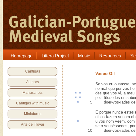
Homepage
Littera Project
Music
Resources
Se
Cantigas
Vasco Gil
Authors
Se vos eu ousasse, se
no mal que por vós hei,
Manuscripts
des
que vos vi,
a meu 
pois fôssedes
en
sabe
doer-vos-íades
de 
5
Cantigas with music
E porque nunca estes
Miniatures
olhos fazem senom ch
u
vos nom veem, com 
Arte de Trovar
se o soubéssedes, por
doer-vos-íades de 
10