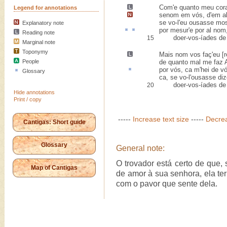
Com'e quanto meu co
Legend for annotations
senom em vós, d'em al
se vo-l'eu ousasse mos
Explanatory note
por
mesur
'e por
al nom
Reading note
doer-vos-íades de 
15
Marginal note
Toponymy
Mais nom vos
faç'eu [
People
de quanto mal me faz
por vós,
ca
m'hei de vó
Glossary
ca, se vo-l'ousasse diz
doer-vos-íades de 
20
Hide annotations
Print / copy
-----
Increase text size
-----
Decrea
Cantigas: Short guide
Glossary
General note:
O trovador está certo de que
Map of Cantigas
de amor à sua senhora, ela ter
com o pavor que sente dela.