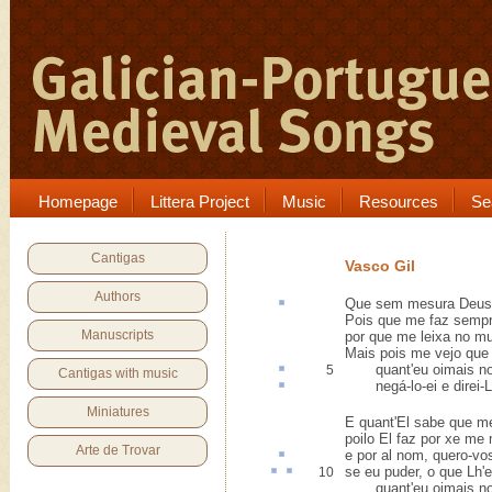
Homepage
Littera Project
Music
Resources
Se
Cantigas
Vasco Gil
Authors
Que sem
mesura
Deus
Pois que me faz sempr
Manuscripts
por que me leixa no m
Mais pois me vejo que 
quant'eu
oimais
n
5
Cantigas with music
negá-lo-ei e direi-L
Miniatures
E quant'El sabe que m
poilo El faz por xe me 
Arte de Trovar
e por
al
nom, quero-vos
se eu puder, o que Lh'
e
10
quant'eu oimais no 