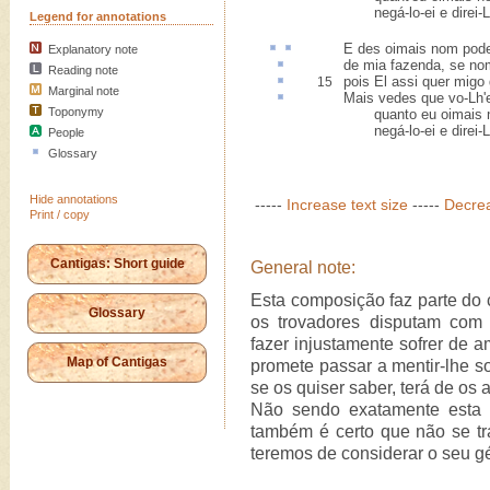
negá-lo-ei e direi-Lh
Legend for annotations
E
des oimais
nom pode
Explanatory note
de mia
fazenda
, se no
Reading note
pois El assi quer
migo
15
Marginal note
Mais vedes que vo-Lh'
Toponymy
quanto eu oimais no
negá-lo-ei e direi-Lh
People
Glossary
Hide annotations
-----
Increase text size
-----
Decrea
Print / copy
Cantigas: Short guide
General note:
Esta composição faz parte do
Glossary
os trovadores disputam com
fazer injustamente sofrer de a
Map of Cantigas
promete passar a mentir-lhe s
se os quiser saber, terá de os a
Não sendo exatamente esta 
também é certo que não se tr
teremos de considerar o seu gé