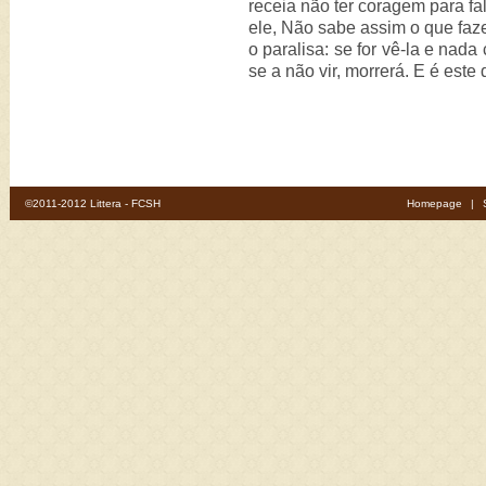
receia não ter coragem para fal
ele, Não sabe assim o que faze
o paralisa: se for vê-la e nad
se a não vir, morrerá. E é este
©2011-2012 Littera - FCSH
Homepage
|