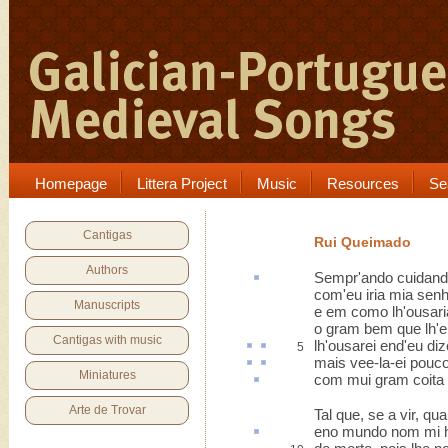
Homepage
Littera Project
Music
Resources
Se
Cantigas
Rui Queimado
Authors
Sempr'ando
cuidan
com'eu iria mia sen
Manuscripts
e em como lh'ousari
o gram bem que lh'e
Cantigas with music
lh'ousarei
end'
eu di
5
mais
vee-la-ei pouco
Miniatures
com mui gram
coita
Arte de Trovar
Tal que, se a vir, q
eno mundo nom mi