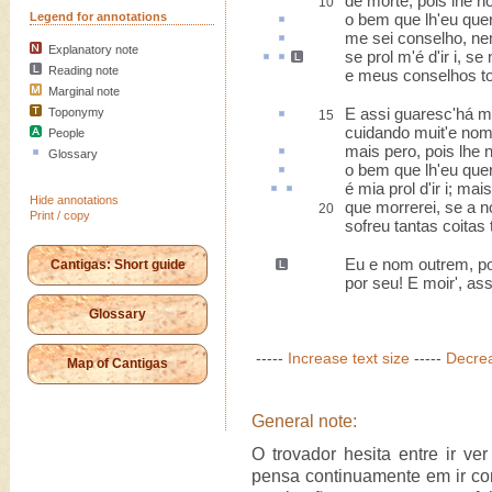
de morte, pois lhe n
10
Legend for annotations
o bem que lh'eu que
me sei
conselho
, n
Explanatory note
se
prol
m'é d'ir
i, se
Reading note
e meus conselhos t
Marginal note
E assi guaresc'
há m
Toponymy
15
cuidando muit'e nom 
People
mais
pero
, pois lhe 
Glossary
o bem que lh'eu que
é mia
prol
d'ir i; mai
Hide annotations
que morrerei, se a 
20
Print / copy
sofreu tantas coita
Eu e nom outrem, p
Cantigas: Short guide
por seu! E moir', a
Glossary
-----
Increase text size
-----
Decrea
Map of Cantigas
General note:
O trovador hesita entre ir v
pensa continuamente em ir con