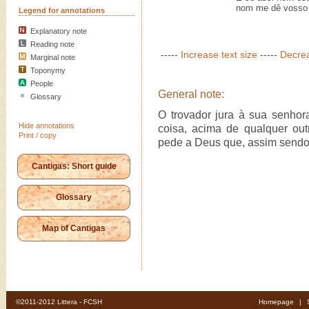
nom me dê vosso b
Legend for annotations
Explanatory note
Reading note
-----
Increase text size
-----
Decrea
Marginal note
Toponymy
People
General note:
Glossary
O trovador jura à sua senho
Hide annotations
coisa, acima de qualquer o
Print / copy
pede a Deus que, assim sendo,
Cantigas: Short guide
Glossary
Map of Cantigas
©2011-2012 Littera - FCSH
Homepage
|