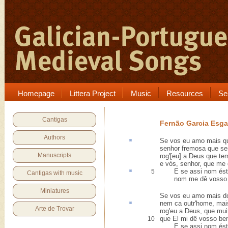
Homepage
Littera Project
Music
Resources
Se
Cantigas
Fernão Garcia Esg
Authors
Se vos eu amo
mais q
senhor fremosa que se
Manuscripts
rog'[eu] a Deus que t
e vós, senhor, que me
E se assi nom
és
5
Cantigas with music
nom me dê vosso b
Miniatures
Se vos eu amo mais do
nem ca outr'home,
mai
Arte de Trovar
rog'eu a Deus, que muit
que El mi dê vosso be
10
E se assi nom éste,