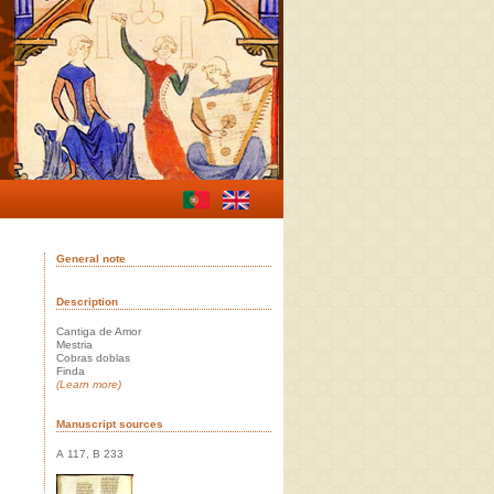
General note
Description
Cantiga de Amor
Mestria
Cobras doblas
Finda
(Learn more)
Manuscript sources
A 117, B 233