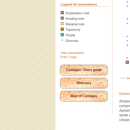
Legend for annotations
Explanatory note
Reading note
Marginal note
Toponymy
People
Glossary
Hide annotations
Print / copy
Cantigas: Short guide
-----
In
Glossary
Genera
Map of Cantigas
Arrep
compre
Apelan
sente 
coisas