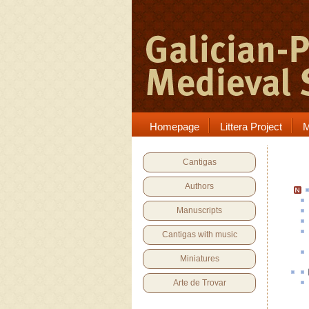
Homepage
Littera Project
M
Cantigas
Authors
Manuscripts
Cantigas with music
Miniatures
Arte de Trovar