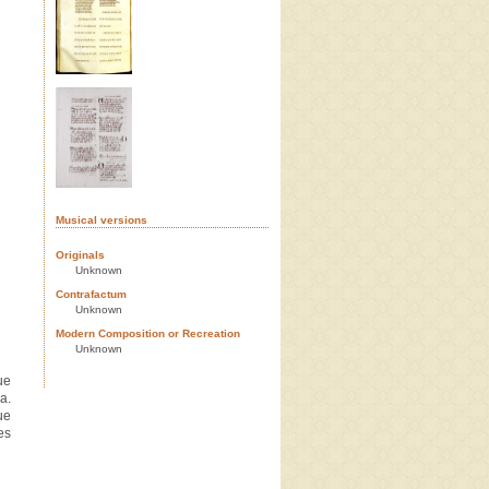
Musical versions
Originals
Unknown
Contrafactum
Unknown
Modern Composition or Recreation
Unknown
ue
a.
ue
es