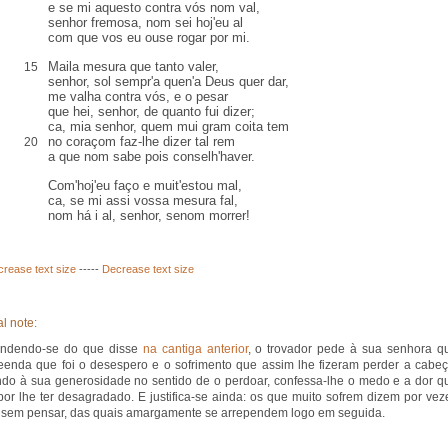
e se mi
aquesto
contra vós nom val,
senhor fremosa, nom sei hoj'eu
al
com que vos eu ouse rogar por mi.
Maila
mesura que tanto valer,
15
senhor,
sol
sempr'a quen'a Deus quer dar,
me valha contra vós, e o pesar
que hei, senhor, de quanto fui dizer;
ca
, mia senhor, quem mui gram coita tem
no coraçom faz-lhe dizer tal
rem
20
a que nom sabe pois
conselh
'haver.
Com'hoj'eu faço e muit'estou mal,
ca, se mi assi vossa mesura
fal
,
nom há i al
, senhor, senom morrer!
crease text size
-----
Decrease text size
l note:
endendo-se do que disse
na cantiga anterior
, o trovador pede à sua senhora q
enda que foi o desespero e o sofrimento que assim lhe fizeram perder a cabeç
do à sua generosidade no sentido de o perdoar, confessa-lhe o medo e a dor q
por lhe ter desagradado. E justifica-se ainda: os que muito sofrem dizem por vez
 sem pensar, das quais amargamente se arrependem logo em seguida.