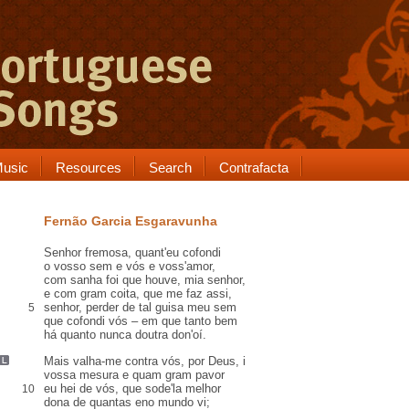
usic
Resources
Search
Contrafacta
Fernão Garcia Esgaravunha
Senhor fremosa,
quant'eu
cofondi
o vosso
sem
e vós e voss'amor,
com
sanha
foi que houve, mia senhor,
e com gram
coita
, que me faz assi,
senhor, perder de tal
guisa
meu sem
5
que cofondi vós – em que tanto bem
há quanto nunca doutra don'
oí
.
Mais valha-me
contra
vós, por Deus,
i
vossa
mesura
e quam gram pavor
eu hei de vós, que sode'la melhor
10
dona de quantas eno mundo vi;