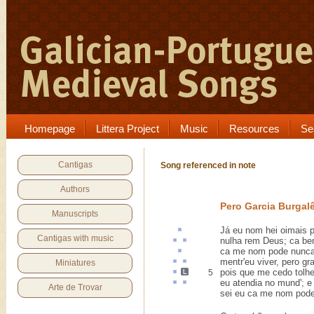
Homepage
Littera Project
Music
Resources
Se
Cantigas
Song referenced in note
Authors
Pero Garcia Burgal
Manuscripts
Já eu nom hei
oimais
p
Cantigas with music
nulha rem
Deus;
ca
bem
ca me nom pode nunca
mentr
'eu viver,
pero
gra
Miniatures
pois que me
cedo
tolh
5
eu
atendia
no mund'; 
Arte de Trovar
sei eu ca me nom pode