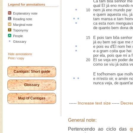
Ca tam bõa senhor me f
Legend for annotations
qual El já eno mundo n
nem já eno mundo
par
10
Explanatory note
e quem aquesta viu, j
tam
mansa
e tam frem
Reading note
ca esta nom
menguav
Marginal note
de quanto bem dona de
Toponymy
People
E pois tam bõa senhor 
15
Glossary
já eu bem sei que me 
e pois eu d'El nom hei
e a gram
coita
que hei
Hide annotations
por ela, pois que mi a 
Print / copy
El se veja em poder d
20
como se viu já outra v
Cantigas: Short guide
E tod'homem que molh
e m'
esto
oir
, e amén no
nunca veja, de quant'a
Glossary
Map of Cantigas
-----
Increase text size
-----
Decrea
General note:
Pertencendo ao ciclo das
q