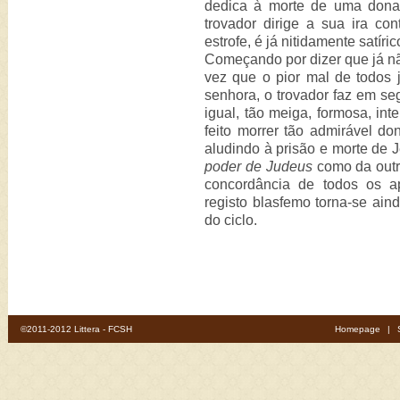
dedica à morte de uma dona
trovador dirige a sua ira co
estrofe, é já nitidamente satíri
Começando por dizer que já n
vez que o pior mal de todos j
senhora, o trovador faz em se
igual, tão meiga, formosa, int
feito morrer tão admirável don
aludindo à prisão e morte de 
poder de Judeus
como da outra
concordância de todos os a
registo blasfemo torna-se ai
do ciclo.
©2011-2012 Littera - FCSH
Homepage
|