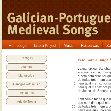
Homepage
Littera Project
Music
Resources
Se
Cantigas
Pero Garcia Burgal
Authors
Joana, dix'eu, Sancha 
eno meu cantar, com g
Manuscripts
e pero nom dixe por qu
de todas três, nem qua
nem qual me faz por si
5
Cantigas with music
nem qual me faz ora po
de Joana, de Sancha, 
Miniatures
Tant'houve medo que l
Arte de Trovar
que nom dixe qual era
de todas três, nem a p
10
nen'a que eu vi parece