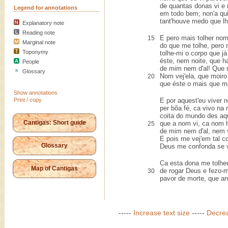
de quantas donas vi e 
Legend for annotations
em todo bem; non'a qui
tant'houve medo que lh
Explanatory note
Reading note
E pero mais tolher no
15
Marginal note
do que me tolhe, pero 
Toponymy
tolhe-mi o corpo que já
éste, nem noite, que h
People
de mim nem d'al! Que m
Glossary
Nom vej'ela, que moiro 
20
que éste o mais que me
Show annotations
Print / copy
E por aquest'eu viver n
per bõa fé, ca vivo na 
coita do mundo des aq
Cantigas: Short guide
que a nom vi, ca nom 
25
de mim nem d'al, nem v
E pois me vej'em tal co
Glossary
Deus me confonda se vi
Ca esta dona me tolhe
Map of Cantigas
de rogar Deus e fezo-
30
pavor de morte, que an
-----
Increase text size
-----
Decrea