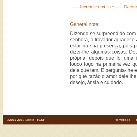
-----
Increase text size
-----
Decrea
General note:
Dizendo-se surpreendido com 
senhora, o trovador agradece 
estar na sua presença, pois p
dizer-lhe algumas coisas. D
própria; depois que foi uma i
louco logo na primeira vez q
dela que tem. E pergunta-lhe e
por que razão o amor dele lhe
desejo, ânsia e cuidado.
©2011-2012 Littera - FCSH
Homepage
|