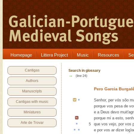
Homepage
Littera Project
Music
Resources
Se
Cantigas
Search in glossary
→
(line 24)
Authors
Pero Garcia Burgal
Manuscripts
Senhor, per vós sõo
ma
Cantigas with music
porque vos pesa de vo
e a Deus devo muit'ag
Miniatures
porque mi a esto, senh
Arte de Trovar
que vos vejo, por vos 
5
e por vos
ar
dizer log'