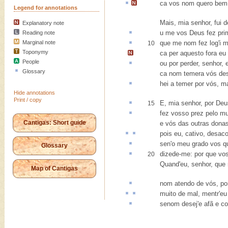
ca
vos nom quero be
Legend for annotations
Mais, mia senhor, fui 
Explanatory note
u
me vos Deus fez prim
Reading note
Marginal note
que me nom fez log'i
m
10
Toponymy
ca per aquesto fora eu
People
ou por perder, senhor,
Glossary
ca nom temera vós de
hei a temer por vós,
m
Hide annotations
Print / copy
E, mia senhor, por De
15
fez vosso
prez
pelo mu
Cantigas: Short guide
e vós das outras donas
pois eu,
cativo
,
desaco
sen'o meu grado
vos q
Glossary
dizede-me: por que vo
20
Quand'eu, senhor, que 
Map of Cantigas
nom
atendo
de vós, po
muito de mal,
mentr
'eu
senom desej'e
afã
e co