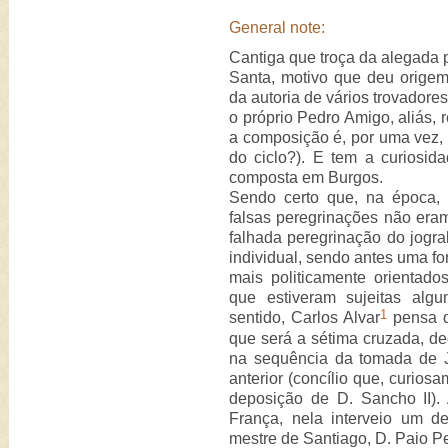
General note:
Cantiga que troça da alegada 
Santa, motivo que deu orige
da autoria de vários trovadores
o próprio Pedro Amigo, aliás,
a composição é, por uma vez, d
do ciclo?). E tem a curiosid
composta em Burgos.
Sendo certo que, na época, 
falsas peregrinações não eram
falhada peregrinação do jogra
individual, sendo antes uma fo
mais politicamente orientado
que estiveram sujeitas alg
1
sentido, Carlos Alvar
pensa q
que será a sétima cruzada, de
na sequência da tomada de 
anterior (concílio que, curios
deposição de D. Sancho II).
França, nela interveio um d
mestre de Santiago, D. Paio Pe