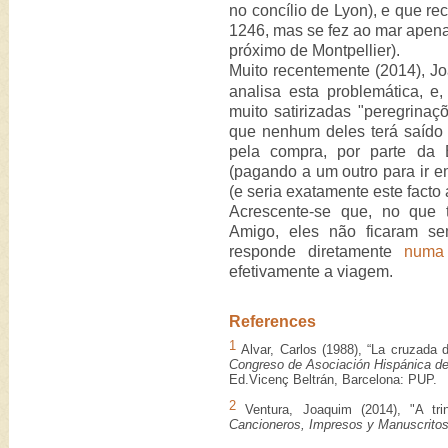
no concílio de Lyon), e que re
1246, mas se fez ao mar apena
próximo de Montpellier).
Muito recentemente (2014), J
analisa esta problemática, 
muito satirizadas "peregrinaç
que nenhum deles terá saído 
pela compra, por parte da B
(pagando a um outro para ir em
(e seria exatamente este facto 
Acrescente-se que, no que 
Amigo, eles não ficaram se
responde diretamente
numa
efetivamente a viagem.
References
1
Alvar, Carlos (1988), “La cruzada 
Congreso de Asociación Hispánica de
Ed.Vicenç Beltrán, Barcelona: PUP.
2
Ventura, Joaquim (2014), "A tr
Cancioneros, Impresos y Manuscrito