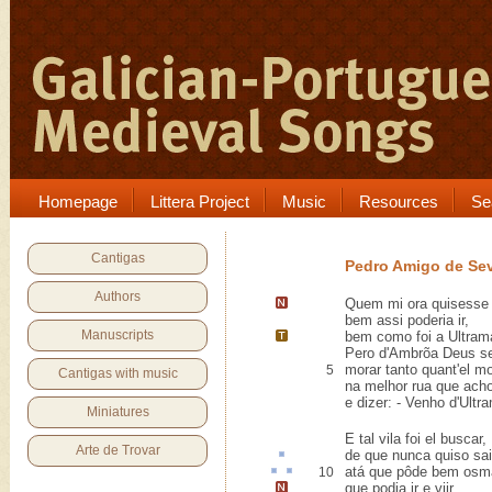
Homepage
Littera Project
Music
Resources
Se
Cantigas
Pedro Amigo de Sev
Authors
Quem mi ora quisess
bem assi poderia ir,
Manuscripts
bem como foi a
Ultram
Pero d'Ambrõa Deus se
morar tanto quant'el m
5
Cantigas with music
na melhor rua que ach
e dizer: - Venho d'Ultra
Miniatures
E tal vila foi el buscar,
Arte de Trovar
de que nunca
quiso
sai
atá
que pôde bem
osm
10
que podia ir e viir