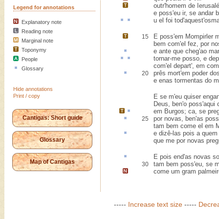
outr'homem de
Ierusal
Legend for annotations
e poss'eu ir, se andar 
u
el foi tod'
aquest
'osma
Explanatory note
Reading note
E poss'em
Mompirler
m
15
Marginal note
bem com'el fez, por no
Toponymy
e
ante
que cheg'ao mar
tornar-me
posso, e
depa
People
com'el depart', em co
Glossary
prês mort
'em poder dos
20
e enas tormentas do m
Hide annotations
Print / copy
E se m'eu quiser enga
Deus, ben'o poss'aqui 
em
Burgos
;
ca
, se pre
Cantigas: Short guide
por novas, ben'as pos
25
tam bem come el em M
e dizê-las
pois
a quem 
Glossary
que me por novas preg
E pois
end'
as novas so
Map of Cantigas
tam bem poss'eu, se mi
30
come um gram palmeir
-----
Increase text size
-----
Decrea