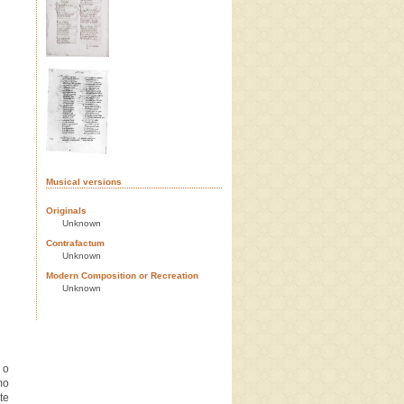
Musical versions
Originals
Unknown
Contrafactum
Unknown
Modern Composition or Recreation
Unknown
 o
mo
te