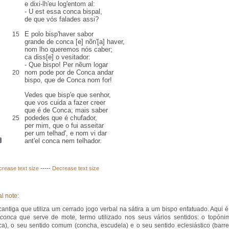
e dixi-lh'eu log'entom
al
:
-
U
est essa conca bispal,
de que vós falades assi?
E polo bisp'
haver sabor
15
grande
de conca [e] nõn'[a] haver,
nom lho queremos nós
caber
;
ca diss[e] o
vesitador
:
- Que bispo! Per nẽum logar
nom pode por de Conca andar
20
bispo, que de Conca nom for!
Vedes que bisp'e que senhor,
que vos cuida a fazer creer
que é de Conca; mais saber
podedes que é
chufador
,
25
per mim, que o fui
asseitar
per um telhad', e nom vi dar
ant'el conca nem
telhador
.
crease text size
-----
Decrease text size
l note:
cantiga que utiliza um cerrado jogo verbal na sátira a um bispo enfatuado. Aqui é
conca
que serve de mote, termo utilizado nos seus vários sentidos: o topóni
a), o seu sentido comum (concha, escudela) e o seu sentido eclesiástico (barre