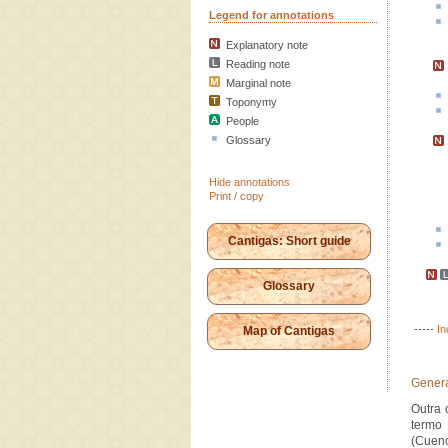
Legend for annotations
Explanatory note
Reading note
Marginal note
Toponymy
People
Glossary
Hide annotations
Print / copy
Cantigas: Short guide
Glossary
-----
In
Map of Cantigas
Genera
Outra 
termo
(Cuenc