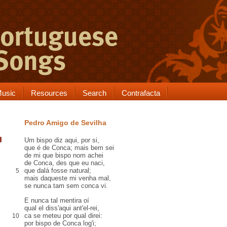
usic
Resources
Search
Contrafacta
Pedro Amigo de Sevilha
Um bispo
diz aqui,
por si
,
que é de
Conca
; mais bem sei
de mi que bispo nom achei
de Conca, des que eu naci,
que
dalá
fosse natural;
5
mais
daqueste
mi venha mal,
se nunca tam sem
conca
vi.
E nunca tal mentira
oí
qual el diss'aqui ant'el-rei,
ca
se meteu
por qual direi:
10
por bispo de Conca log'i;