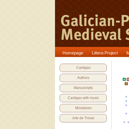
Homepage
Littera Project
M
Cantigas
Authors
Manuscripts
Cantigas with music
Miniatures
Arte de Trovar