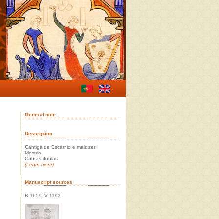
General note
Description
Cantiga de Escárnio e maldizer
Mestria
Cobras doblas
(Learn more)
Manuscript sources
B 1659, V 1193