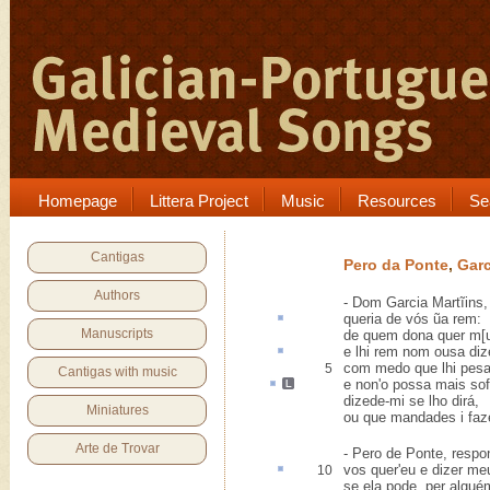
Homepage
Littera Project
Music
Resources
Se
Cantigas
Pero da Ponte
,
Garc
Authors
- Dom Garcia Martĩins,
queria de vós ũa
rem
:
Manuscripts
de quem dona quer m[
e lhi
rem nom
ousa diz
com medo que lhi pesa
5
Cantigas with music
e non'o
possa
mais
sof
dizede-mi se lho dirá,
Miniatures
ou que mandades i faze
Arte de Trovar
- Pero de Ponte, respo
vos quer'eu e dizer m
10
se ela pode, per algué