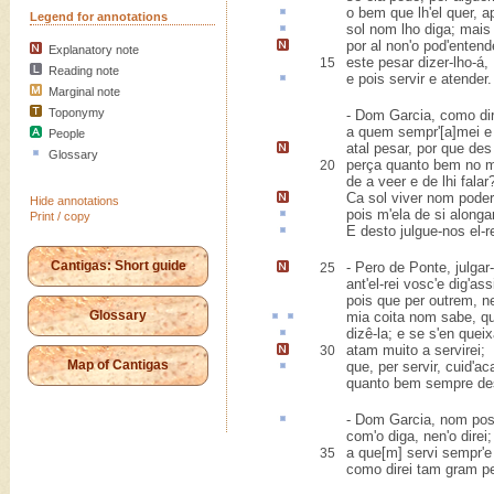
o bem que lh'el quer,
a
Legend for annotations
sol nom
lho diga; mais 
por al
non'o pod'entende
Explanatory note
este pesar dizer-lho-á,
15
Reading note
e pois servir e
atender
.
Marginal note
Toponymy
- Dom Garcia, como dir
a quem sempr'[a]mei e 
People
atal pesar,
por que des 
Glossary
perça
quanto bem no m
20
de a veer e de lhi falar
Ca sol viver nom poder
Hide annotations
pois m'ela de si
alonga
Print / copy
E
desto
julgue-nos el-re
Cantigas: Short guide
- Pero de Ponte,
julgar
25
ant'el-rei vosc'
e dig'ass
pois que per outrem, n
Glossary
mia
coita
nom sabe,
qu
dizê-la; e se s
'en
queix
atam muito
a servirei;
30
Map of Cantigas
que, per servir, cuid'
ac
quanto bem sempre des
- Dom Garcia, nom pos
com'o diga, nen'o direi;
a que[m] servi sempr'e
35
como direi tam gram p