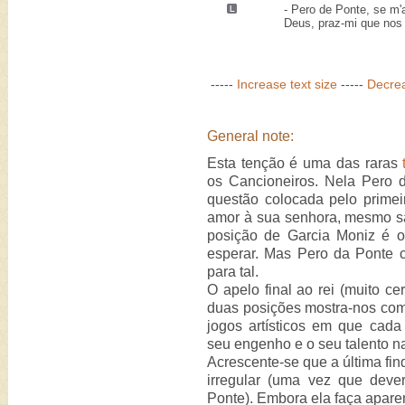
- Pero de Ponte, se m
Deus, praz-mi que nos j
-----
Increase text size
-----
Decrea
General note:
Esta tenção é uma das raras
os Cancioneiros. Nela Pero 
questão colocada pelo primei
amor à sua senhora, mesmo sa
posição de Garcia Moniz é ot
esperar. Mas Pero da Ponte 
para tal.
O apelo final ao rei (muito c
duas posições mostra-nos com
jogos artísticos em que cada
seu engenho e o seu talento na 
Acrescente-se que a última fin
irregular (uma vez que deve
Ponte). Embora ela faça aparen