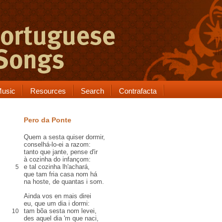
usic
Resources
Search
Contrafacta
Pero da Ponte
Quem a sesta quiser dormir,
conselhá-lo-ei a razom:
tanto que jante, pense d'ir
à cozinha do infançom:
e tal cozinha lh'achará,
5
que tam fria casa nom há
na hoste, de quantas i som.
Ainda vos en mais direi
eu, que um dia i dormi:
tam bõa sesta nom levei,
10
des aquel dia 'm que naci,