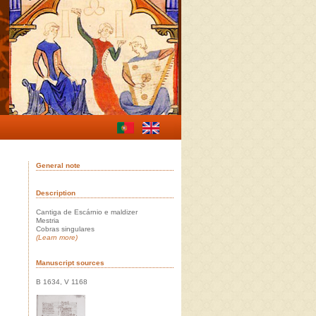
General note
Description
Cantiga de Escárnio e maldizer
Mestria
Cobras singulares
(Learn more)
Manuscript sources
B 1634, V 1168