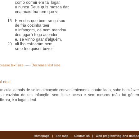
como dormir em tal logar,
u nunca Deus quis mosca dar,
ena mais fria rem que vi.
E vedes que bem se guisou
15
de fria cozinha teer
o infançom, ca nom mandou
des ogan'i fogo acender;
e, se vinho gaar d'alguém,
ali lho esfriarám bem,
20
se o frio quiser bever.
crease text size
-----
Decrease text size
l note:
anícula, depois de se ter almoçado convenientemente noutro lado, sabe bem fazer
 na cozinha de um infanção: sem lume aceso e sem moscas (não há géner
ícios), é o lugar ideal.
Homepage
|
Site map
|
Contact us
|
Web programming and databa