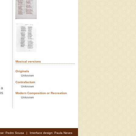
Musical versions
Originals
Unknown
Contrafactum
Unknown
 a
os
Modern Composition or Recreation
Unknown
se: Pedro Sousa
|
Interface design: Paula Neves