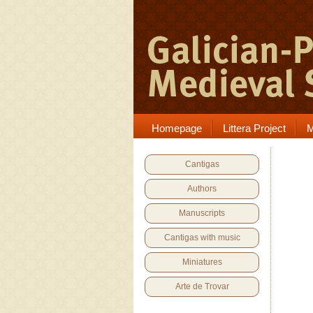
Homepage
Littera Project
M
Cantigas
Authors
Manuscripts
Cantigas with music
Miniatures
Arte de Trovar