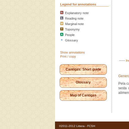
Legend for annotations
Explanatory note
Reading note
Marginal note
Toponymy
People
Glossary
Show annotations
Print / copy
-----
In
Cantigas: Short guide
Genera
Glossary
Pela c
sesta
aliment
Map of Cantigas
©2011-2012 Littera - FCSH