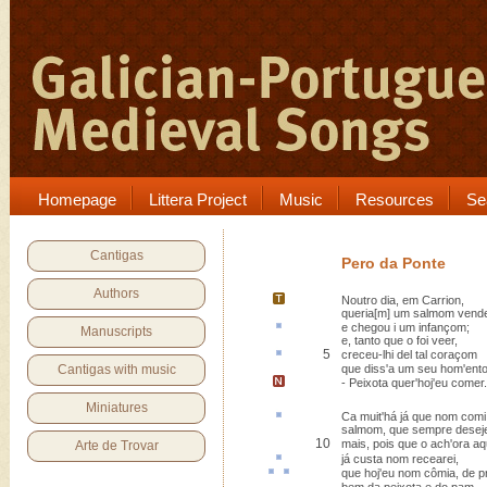
Homepage
Littera Project
Music
Resources
Se
Cantigas
Pero da Ponte
Authors
Noutro dia, em
Carrion
,
queria[m] um salmom vende
e chegou i um
infançom
;
Manuscripts
e, tanto que o foi veer,
5
creceu-lhi del tal
coraçom
Cantigas with music
que diss'a um seu hom'ent
-
Peixota
quer'hoj'eu comer.
Miniatures
Ca
muit'há já que nom comi
salmom, que sempre deseje
10
mais, pois que o ach'ora aq
Arte de Trovar
já
custa
nom recearei,
que hoj'eu nom
cômia
,
de p