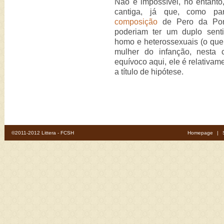
Não é impossível, no entanto
cantiga, já que, como p
composição
de Pero da Pont
poderiam ter um duplo senti
homo e heterossexuais (o que a
mulher do infanção, nesta 
equívoco aqui, ele é relativam
a título de hipótese.
©2011-2012 Littera - FCSH
Homepage
|