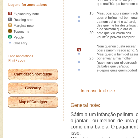
bem da peixota e do pam,
que muit'há que bem nom c
Legend for annotations
15
Mais, pois aqui salmom ach
Explanatory note
querrei
hoj'eu mui bem cear
Reading note
ca nom sei
u
mi o acharei,
des que me for deste logar;
Marginal note
e do salmom que ora vi,
Toponymy
20
ante que x'o levem dali,
vai-m'ũa peixota comprar.
People
Glossary
Nom quer'eu custa recear,
pois salmom fresco acho,
S
Mais quero ir bem del
assũ
Hide annotations
25
por enviar a mia molher
Print / copy
(que morre por el
outrossi
)
da balea que vej'aqui;
e depois
quite
quem poder!
Cantigas: Short guide
Glossary
-----
Increase text size
Map of Cantigas
General note:
Sátira a um infanção pelintra
o jantar - ou melhor, de uma p
como uma baleia. O pagamento
isso.