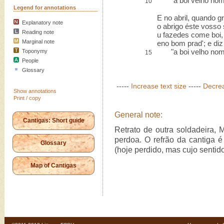
"a boi velho nom l
10
Legend for annotations
E no abril, quando g
Explanatory note
o abrigo éste vosso 
Reading note
u fazedes come boi,
Marginal note
eno bom prad'; e diz 
"a boi velho nom l
Toponymy
15
People
Glossary
-----
Increase text size
-----
Decrea
Show annotations
Print / copy
General note:
Cantigas: Short guide
Retrato de outra soldadeira,
perdoa. O refrão da cantiga é
Glossary
(hoje perdido, mas cujo sentid
Map of Cantigas