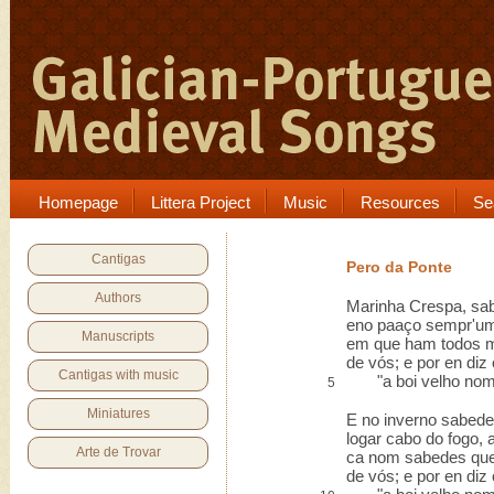
Homepage
Littera Project
Music
Resources
Se
Cantigas
Pero da Ponte
Authors
Marinha Crespa, sab
eno paaço sempr'um 
Manuscripts
em que ham todos m
de vós; e por en diz 
Cantigas with music
"a boi velho nom l
5
Miniatures
E no inverno sabede
logar cabo do fogo, 
Arte de Trovar
ca nom sabedes que
de vós; e por en diz 