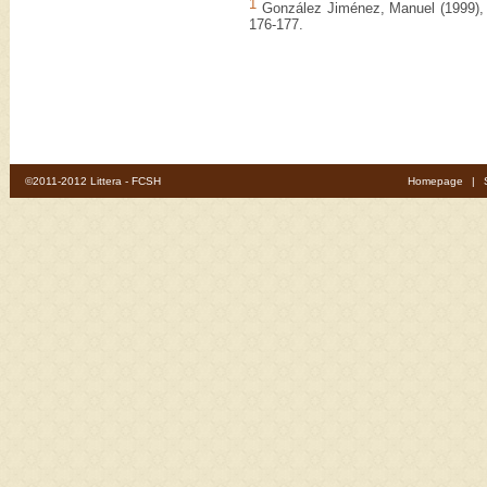
1
González Jiménez, Manuel (1999)
176-177.
©2011-2012 Littera - FCSH
Homepage
|