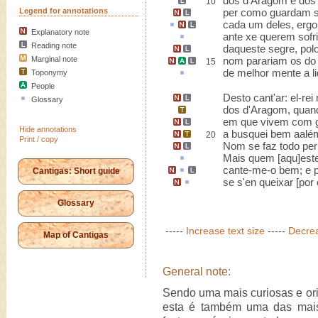
dos d'Aragom e dos
10
Legend for annotations
per como guardam
cada um deles,
ergo
Explanatory note
ante
xe querem sofri
Reading note
daqueste segre
,
pol
Marginal note
nom parariam os d
15
de melhor mente a 
Toponymy
People
Desto cant'ar: el-re
Glossary
dos d'Aragom, quan
em que vivem com
Hide annotations
a busquei bem aal
20
Print / copy
Nom se faz
todo
per 
Mais quem [aqu]est
cante-me-o bem
;
e
Cantigas: Short guide
se s'en queixar [
por
Glossary
-----
Increase text size
-----
Decrea
Map of Cantigas
General note:
Sendo uma mais curiosas e orig
esta é também uma das mais 