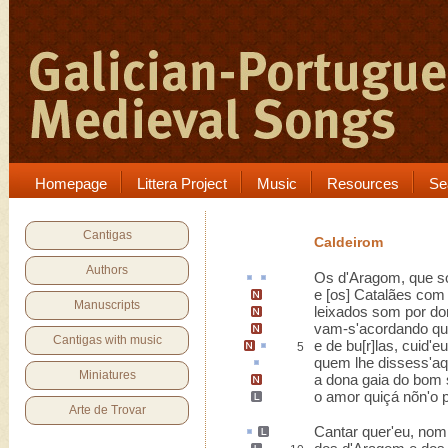
Homepage
Littera Project
Music
Resources
Se
Cantigas
Caldeirom
Authors
Os d'Aragom, que
s
e [os] Catalães com
Manuscripts
leixados som por don
vam-s'acordando que
Cantigas with music
e
de bu[r]las
, cuid'eu,
5
quem lhe dissess'
aq
Miniatures
a
dona gaia
do bom 
o amor quiçá nõn'o
p
Arte de Trovar
Cantar
quer'eu,
nom 