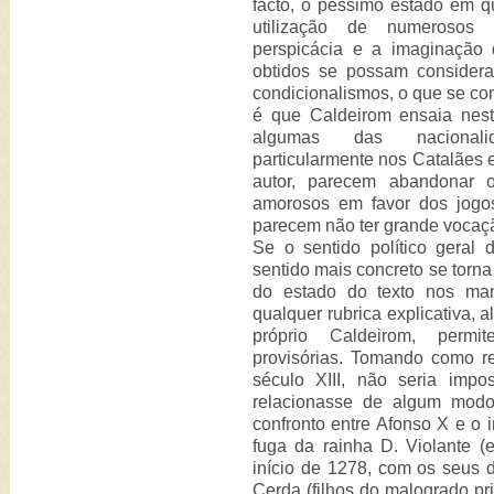
facto, o péssimo estado em q
utilização de numerosos 
perspicácia e a imaginação 
obtidos se possam considerar
condicionalismos, o que se 
é que Caldeirom ensaia nest
algumas das nacionalid
particularmente nos Catalães 
autor, parecem abandonar o
amorosos em favor dos jogos
parecem não ter grande vocaç
Se o sentido político geral 
sentido mais concreto se torna
do estado do texto nos manu
qualquer rubrica explicativa, 
próprio Caldeirom, permi
provisórias. Tomando como re
século XIII, não seria imp
relacionasse de algum modo
confronto entre Afonso X e o i
fuga da rainha D. Violante (
início de 1278, com os seus d
Cerda (filhos do malogrado pr