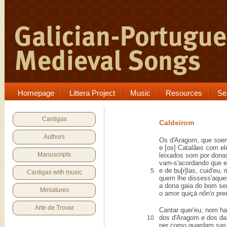
Homepage
Littera Project
Music
Resources
Se
Cantigas
Caldeirom
Authors
Os d'Aragom, que soe
e [os] Catalães com ele
Manuscripts
leixados som por donas 
vam-s'acordando que er
e de bu[r]las, cuid'eu, ri
5
Cantigas with music
quem lhe dissess'aque
a dona gaia do bom se
Miniatures
o amor quiçá nõn'o preç
Arte de Trovar
Cantar quer'eu, nom hav
dos d'Aragom e dos da
10
per como guardam sas