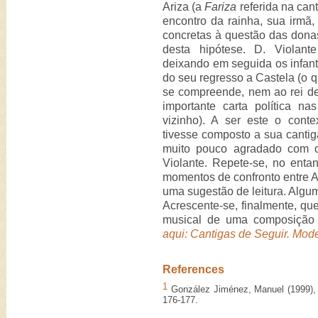
Ariza (a
Fariza
referida na cant
encontro da rainha, sua irmã,
concretas à questão das donas
desta hipótese. D. Viola
deixando em seguida os infan
do seu regresso a Castela (o
se compreende, nem ao rei d
importante carta política n
vizinho). A ser este o cont
tivesse composto a sua cantiga
muito pouco agradado com o
Violante. Repete-se, no enta
momentos de confronto entre A
uma sugestão de leitura. Algum
Acrescente-se, finalmente, qu
musical de uma composição 
aqui: Cantigas de Seguir. Mode
References
1
González Jiménez, Manuel (1999)
176-177.