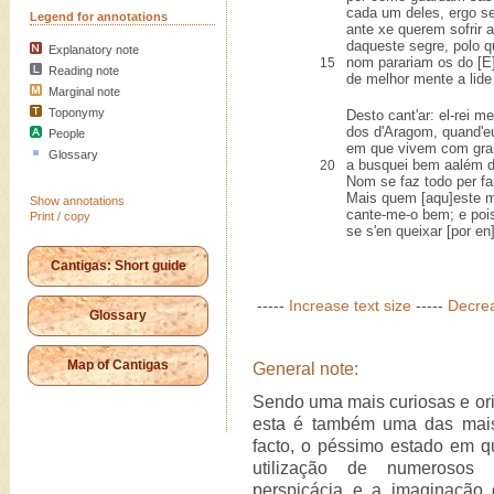
cada um deles, ergo s
Legend for annotations
ante xe querem sofrir 
daqueste segre, polo q
Explanatory note
nom parariam os do [E]
15
Reading note
de melhor mente a lid
Marginal note
Toponymy
Desto cant'ar: el-rei m
dos d'Aragom, quand'e
People
em que vivem com gram
Glossary
a busquei bem aalém d
20
Nom se faz todo per fa
Mais quem [aqu]este m
Show annotations
cante-me-o bem; e pois
Print / copy
se s'en queixar [por en
Cantigas: Short guide
-----
Increase text size
-----
Decrea
Glossary
Map of Cantigas
General note:
Sendo uma mais curiosas e orig
esta é também uma das mais 
facto, o péssimo estado em q
utilização de numerosos 
perspicácia e a imaginação 