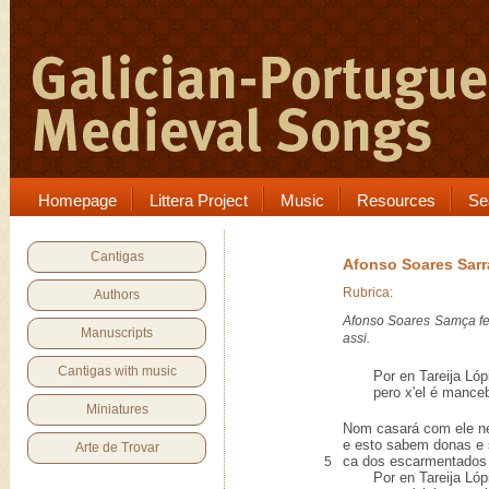
Homepage
Littera Project
Music
Resources
Se
Cantigas
Afonso Soares Sarr
Rubrica:
Authors
Afonso Soares Samça fez
Manuscripts
assi.
Cantigas with music
Por en Tareija Lópiz
pero x'el é mancebo,
Miniatures
Nom casará com ele ne
e esto sabem donas e 
Arte de Trovar
ca dos escarmentados 
5
Por en Tareija Lópiz