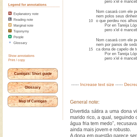
pero x'el é mancebo,
Legend for annotations
Nom casará com ele pol
Explanatory note
nem polos seus dinheir
Reading note
o que perdeu nos alhos
10
Por en Tareija Lópiz
Marginal note
pero x'el é mancebo,
Toponymy
People
Nom casará com ele po
Glossary
nem por panos de seda,
ca dona de capelo de t
15
Por en Tareija Lópiz
Show annotations
pero x'el é mancebo,
Print / copy
Cantigas: Short guide
-----
Increase text size
-----
Decrea
Glossary
Map of Cantigas
General note:
Divertida sátira a uma dona 
marido rico, a qual, seguindo
água fria tem medo", recusava
ainda mais jovem e robusto.
A dona em questão parece ser,