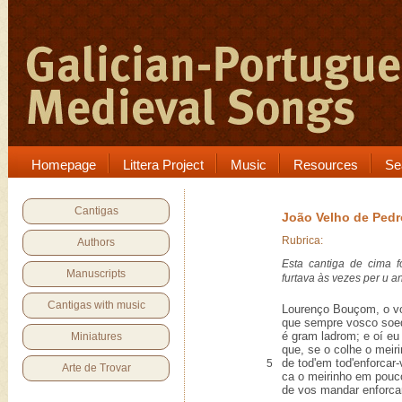
Homepage
Littera Project
Music
Resources
Se
Cantigas
João Velho de Ped
Rubrica:
Authors
Esta cantiga de cima fo
Manuscripts
furtava às vezes per u 
Cantigas with music
Lourenço Bouçom, o vo
que sempre vosco soed
é gram ladrom; e oí eu 
Miniatures
que, se o colhe o meir
de tod'em tod'enforcar-
5
Arte de Trovar
ca o meirinho em pouco
de vos mandar enforcar