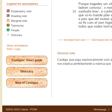
Porque tragedes um vi
Legend for annotations
ladrom convosc', o mei
sanhud'e brav', e cuid'e
Explanatory note
10
que vo-lo mande põer 
Reading note
e pois que del muitas 
Marginal note
se lhi com el nom fogi
Toponymy
todos que sodes hom'a
People
Glossary
-----
Increase text size
-----
Decrease text s
Show annotations
Print / copy
General note:
Cantiga que joga equivocamente com a
Cantigas: Short guide
nos explica perfeitamente a rubrica qu
Glossary
Map of Cantigas
©2011-2012 Littera - FCSH
Homepage
|